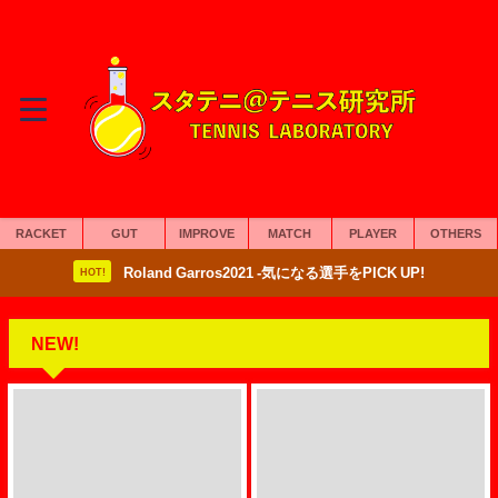
RACKET
GUT
IMPROVE
MATCH
PLAYER
OTHERS
Roland Garros2021 -気になる選手をPICK UP!
HOT!
NEW!