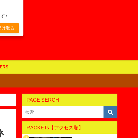
す♪
受け取る
ERS
PAGE SERCH
RACKETs【アクセス順】
ネ