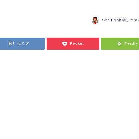
StarTENNIS@テニ
はてブ
Pocket
Feedly