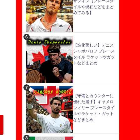
サフィン【プレースタ
イルや現在などをまと
めてみる】
【進化著しい】デニス
シャポバロフ プレース
タイル ラケットやガッ
トなどまとめ
【守備とカウンターに
優れた選手】キャメロ
ンノリー プレースタイ
ルやラケット・ガット
などまとめ