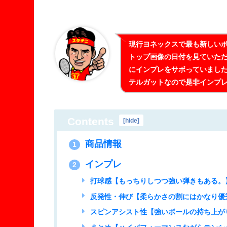
現行ヨネックスで最も新しい
トップ画像の日付を見ていた
にインプレをサボっていまし
テルガットなので是非インプレ
Contents
[
hide
]
商品情報
1
インプレ
2
打球感【もっちりしつつ強い弾きもある。
反発性・伸び【柔らかさの割にはかなり優
スピンアシスト性【強いボールの持ち上が