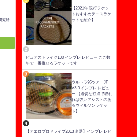
【2021年 現行ラケッ
トおすすめテニスラケ
ットを紹介】
ス研究所
ピュアストライク100 インプレ レビュー ここ数
年で一番推せるラケットです
ウルトラ95ツアーJP
V3.0 インプレ レビュ
ー 【適切な打点で取れ
れば強いアシストのあ
るウィルソンラケッ
ト】
【アエロプロドライブ2013 名器】インプレ レビ