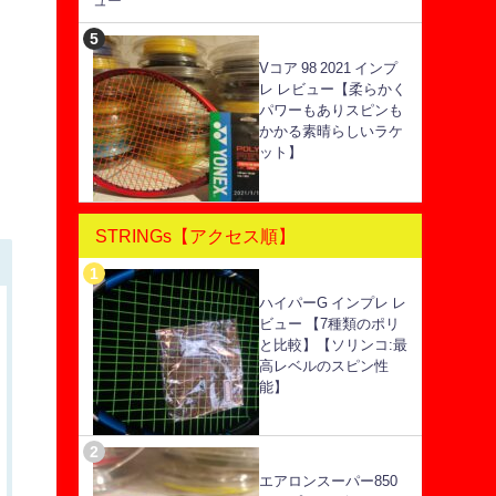
ュー
Vコア 98 2021 インプ
レ レビュー【柔らかく
パワーもありスピンも
かかる素晴らしいラケ
ット】
STRINGs【アクセス順】
ハイパーG インプレ レ
ビュー 【7種類のポリ
と比較】【ソリンコ:最
高レベルのスピン性
能】
エアロンスーパー850