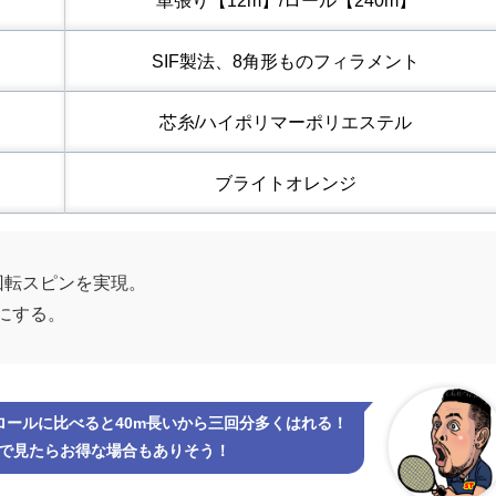
単張り【12m】/ロール【240m】
SIF製法、8角形ものフィラメント
芯糸/ハイポリマーポリエステル
ブライトオレンジ
回転スピンを実現。
にする。
ロールに比べると40m長いから三回分多くはれる！
で見たらお得な場合もありそう！