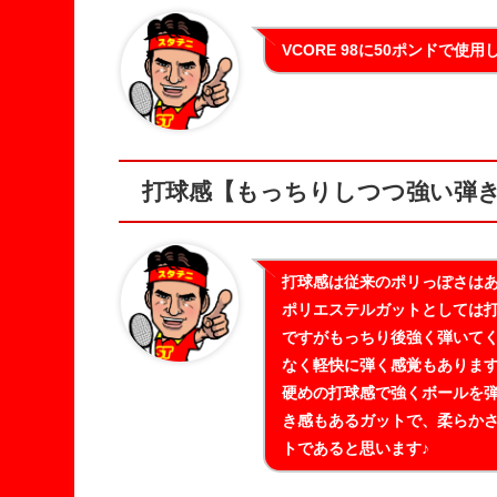
VCORE 98に50ポンドで
打球感【もっちりしつつ強い弾
打球感は従来のポリっぽさは
ポリエステルガットとしては
ですがもっちり後強く弾いて
なく軽快に弾く感覚もありま
硬めの打球感で強くボールを
き感もあるガットで、柔らか
トであると思います♪