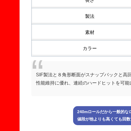
長さ
製法
素材
カラー
SIF製法と８角形断面がスナップバックと高
性能維持に優れ、連続のハードヒットを可能
240mロールだから一般的な
値段が他よりも高くても回数