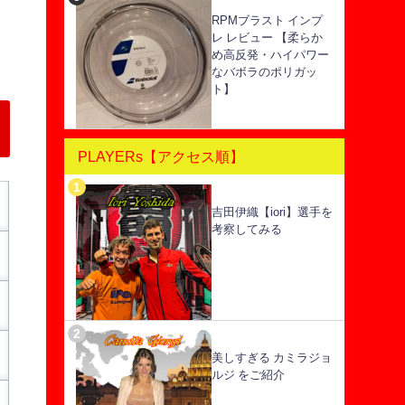
RPMブラスト インプ
レ レビュー 【柔らか
め高反発・ハイパワー
なバボラのポリガッ
ト】
PLAYERs【アクセス順】
吉田伊織【iori】選手を
考察してみる
美しすぎる カミラジョ
ルジ をご紹介