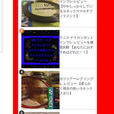
インプレ レビュー
【ややしっかりしてい
るヨネックスマルチフ
ィラメント】
テニス ナイロンガット
インプレ レビューを徹
底比較 【あなたにおす
すめはどれだ！！】
ポリツアーレブ インプ
レ レビュー 【柔らか
く弾きの良いヨネック
スポリ】