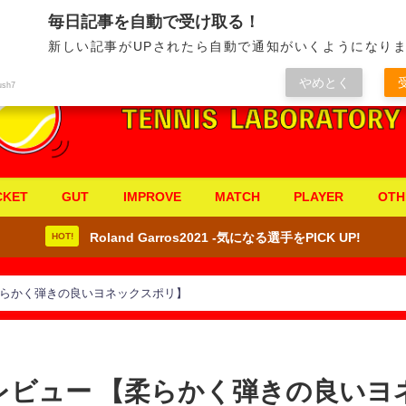
毎日記事を自動で受け取る！
新しい記事がUPされたら自動で通知がいくようになりま
やめとく
ush7
CKET
GUT
IMPROVE
MATCH
PLAYER
OTH
Roland Garros2021 -気になる選手をPICK UP!
HOT!
柔らかく弾きの良いヨネックスポリ】
レビュー 【柔らかく弾きの良いヨ