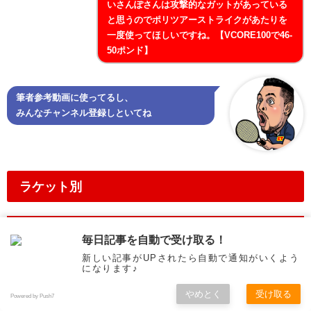
いさんぽさんは攻撃的なガットがあっている
と思うのでポリツアーストライクがあたりを
一度使ってほしいですね。【VCORE100で46-
50ポンド】
筆者参考動画に使ってるし、
みんなチャンネル登録しといてね
ラケット別
ピュアドライブVS【2020/07/25】
毎日記事を自動で受け取る！
新しい記事がUPされたら自動で通知がいくよう
になります♪
やめとく
受け取る
Powered by Push7