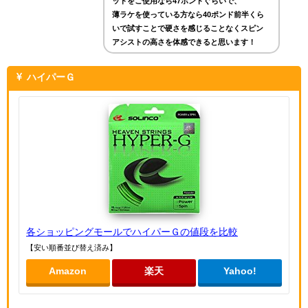
ットをご使用なら47ポンドぐらいで、
薄ラケを使っている方なら40ポンド前半くら
いで試すことで硬さを感じることなくスピン
アシストの高さを体感できると思います！
ハイパーＧ
各ショッピングモールでハイパーＧの値段を比較
【安い順番並び替え済み】
Amazon
楽天
Yahoo!