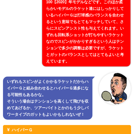
100【2020】年モデルなどです。このほか柔
らかいモデルのラケット達にはしっかりして
いるハイパーＧは打球感のバランスを合わせ
るという意味でもとてもマッチしていて、さ
らにスピンアシスト性も与えてくれます。い
ずれも回転系ショットが打ちやすいラケット
なのでスピンがかかりすぎるという人はテン
ションで多少の調整は必要ですが、ラケット
とガットのバランスとしてはとてもよいと考
えています。
いずれもスピンがよくかかるラケットだからハ
イパーＧと組み合わせるとハイパーＧ過多にな
る可能性もあるかな。
そういう場合はテンションを高くして飛びを収
めてあげるか、ツアーバイトとかのもう少しパ
ワータイプのガットもよいかもしれないぜ！
ハイパーＧ