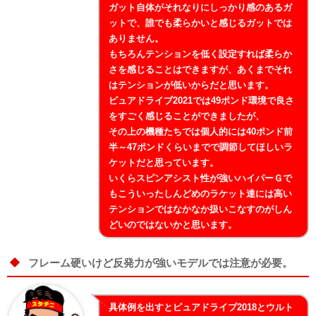
ガット自体がそれなりにしっかり感のあるガ
ットで、誰でも柔らかいと感じるガットでは
ありません。
もちろんテンションを低く設定すれば柔らか
さを感じることはできますが、あくまでそれ
はテンションが低いからだと思います。
ピュアドライブ2021では49ポンド環境で良さ
をすごく感じることができましたが、
その上の機種たちでは個人的には40ポンド前
半～47ポンドくらいまでで調節してほしいラ
ケットだと思っています。
いくらスピンアシスト性が強いハイパーＧで
もこういったしんどめのラケット達には高い
テンションではなかなか扱いこなすのがしん
どいのではないかと思います。
フレーム硬いけど反発力が強いモデルでは注意が必要。
具体例を出すとピュアドライブ2018とウルト