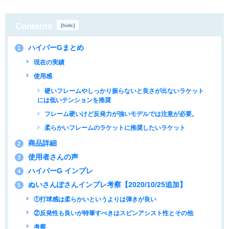
Contents
[
hide
]
ハイパーGまとめ
1
現在の実績
使用感
硬いフレームやしっかり振らないと良さが出ないラケット
には低いテンションを推奨
フレーム硬いけど反発力が強いモデルでは注意が必要。
柔らかいフレームのラケットに推奨したいラケット
商品詳細
2
使用者さんの声
3
ハイパーG インプレ
4
ぬいさんぽさんインプレ考察【2020/10/25追加】
5
①打球感は柔らかいというよりは弾きが良い
②反発性も良いが特筆すべきはスピンアシスト性とその他
考察