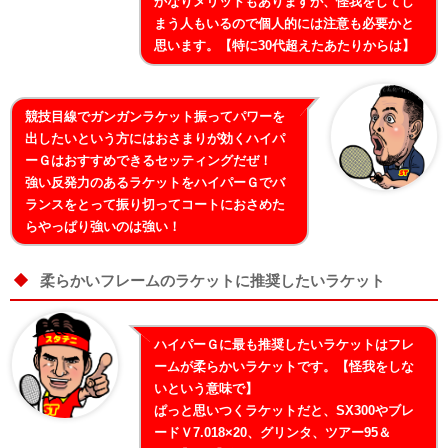
かなりメリットもありますが、怪我をしてし
まう人もいるので個人的には注意も必要かと
思います。【特に30代超えたあたりからは】
競技目線でガンガンラケット振ってパワーを
出したいという方にはおさまりが効くハイパ
ーＧはおすすめできるセッティングだぜ！
強い反発力のあるラケットをハイパーＧでバ
ランスをとって振り切ってコートにおさめた
らやっぱり強いのは強い！
柔らかいフレームのラケットに推奨したいラケット
ハイパーＧに最も推奨したいラケットはフレ
ームが柔らかいラケットです。【怪我をしな
いという意味で】
ぱっと思いつくラケットだと、SX300やブレ
ードＶ7.018×20、グリンタ、ツアー95＆