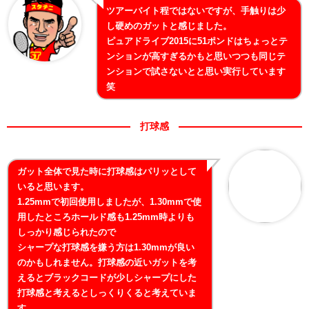
ツアーバイト程ではないですが、手触りは少
し硬めのガットと感じました。
ピュアドライブ2015に51ポンドはちょっとテ
ンションが高すぎるかもと思いつつも同じテ
ンションで試さないとと思い実行しています
笑
打球感
ガット全体で見た時に打球感はパリッとして
いると思います。
1.25mmで初回使用しましたが、1.30mmで使
用したところホールド感も1.25mm時よりも
しっかり感じられたので
シャープな打球感を嫌う方は1.30mmが良い
のかもしれません。打球感の近いガットを考
えるとブラックコードが少しシャープにした
打球感と考えるとしっくりくると考えていま
す。