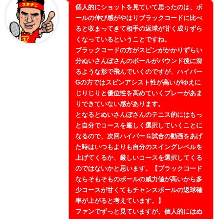
個人的にショットを見ていて思ったのは、ボ
ールの伸び感がやはりブラックコードに比べ
ると収まってきて相手の返球が甘く成りずら
くなっているということですね。
ブラックコードの方がスピンがかかりずらい
分ぬいさんぽさんのボールがバウンド後に滑
るような形で飛んでいくのですが、ハイパー
Gの方ではスピンアシスト性が高いがゆえに
じりじりと優位性を高めていくプレーがあま
りできていない感があります。
となるとぬいさんぽさんのテニス的にはもっ
と自分でコースを厳しく選択していくことに
なるので、次回ハイパーＧ試合の動画をあげ
た時はいつもよりも自分のスイングレベルを
上げてくるか、厳しいコースを選択してくる
のではないかと思います。【ブラックコード
ならそもそものボールの威力値が高いから多
少コースが甘くてもチャンスボールの返球確
率が上がると考えています。】
ファンでずっと見ていますが、個人的にはぬ