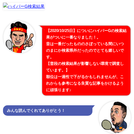
【2020/10/25日】についにハイパーGの検索結
果がついに一番なりました！。
昔は一番だったもののさぼっている間にいつ
のまにか検索県外だったのでとても嬉しいで
す。
【普段の検索結果が影響しない環境で調査し
ています。】
順位は一過性で下がるかもしれませんが、こ
れからも参考になる良質な記事をかけるよう
に頑張ります♪
みんな読んでくれてありがとう！