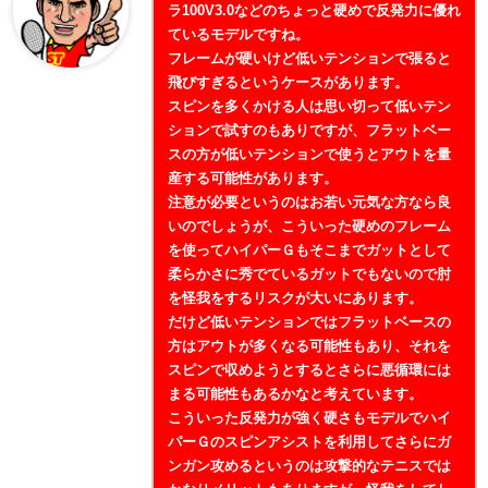
ラ100V3.0などのちょっと硬めで反発力に優れ
ているモデルですね。
フレームが硬いけど低いテンションで張ると
飛びすぎるというケースがあります。
スピンを多くかける人は思い切って低いテン
ションで試すのもありですが、フラットベー
スの方が低いテンションで使うとアウトを量
産する可能性があります。
注意が必要というのはお若い元気な方なら良
いのでしょうが、こういった硬めのフレーム
を使ってハイパーＧもそこまでガットとして
柔らかさに秀でているガットでもないので肘
を怪我をするリスクが大いにあります。
だけど低いテンションではフラットベースの
方はアウトが多くなる可能性もあり、それを
スピンで収めようとするとさらに悪循環には
まる可能性もあるかなと考えています。
こういった反発力が強く硬さもモデルでハイ
パーＧのスピンアシストを利用してさらにガ
ンガン攻めるというのは攻撃的なテニスでは