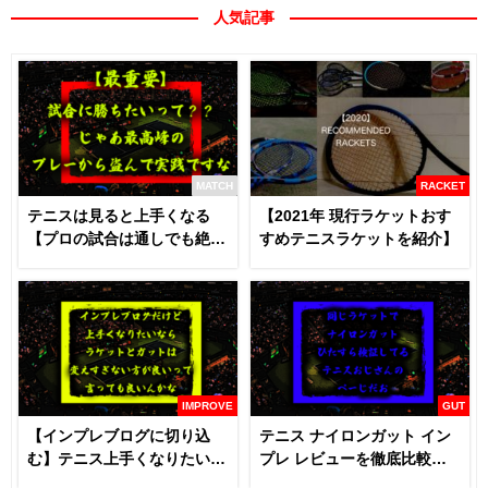
人気記事
MATCH
RACKET
テニスは見ると上手くなる
【2021年 現行ラケットおす
【プロの試合は通しでも絶対
すめテニスラケットを紹介】
に見るべき】
IMPROVE
GUT
【インプレブログに切り込
テニス ナイロンガット イン
む】テニス上手くなりたいな
プレ レビューを徹底比較
らラケットとガットは変える
【あなたにおすすめはどれ