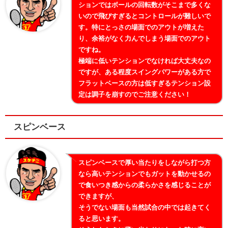
ションではボールの回転数がそこまで多くな
いので飛びすぎるとコントロールが難しいで
す。特にとっさの場面でのアウトが増えた
り、余裕がなく力んでしまう場面でのアウト
ですね。
極端に低いテンションでなければ大丈夫なの
ですが、ある程度スイングパワーがある方で
フラットベースの方は低すぎるテンション設
定は調子を崩すのでご注意ください！
スピンベース
スピンベースで厚い当たりをしながら打つ方
なら高いテンションでもガットを動かせるの
で食いつき感からの柔らかさを感じることが
できますが、
そうでない場面も当然試合の中では起きてく
ると思います。