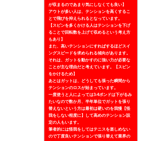
が収まるのであまり気にしなくても良い】
アウトが多い人は、テンションを高くするこ
とで飛びを抑えられるとなっています。
【スピンを多くかける人はテンションを下げ
ることで回転数を上げて収めるという考え方
もあり】
また、高いテンションにすればするほどスイ
ングスピードを求められる傾向があります。
それは、ガットを動かすのに強い力が必要な
ことが主な理由だと考えています。【スピン
をかけるため】
あとはガットは、どうしても張った瞬間から
テンションのロスが始まっています。
一度使うと人によっては3-4ポンドは下がるみ
たいなので数か月、半年単位でガットを張り
替えないという方は最初は硬いのを我慢【怪
我をしない程度に】して高めのテンション設
定の人もいます。
筆者的には怪我をしてはテニスを楽しめない
ので丁度良いテンションで張り替えて業界の