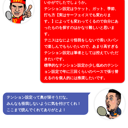
いかがでしたでしょうか。
テンション設定はラケット、ガット、季節、
打ち方【実はサーフェイスでも変わりま
す。】によっても変わってくるので自分にあ
ったものを探すのはかなり難しいと思いま
す。
テニスはなにより怪我をしないで長いスパン
で楽しんでもらいたいので、あまり高すぎる
テンション設定は筆者としては控えていただ
きたいです。
標準的なテンション設定か少し低めのテンシ
ョン設定で年に三回くらいのペースで張り替
えるのを個人的には推奨したいです。
テンション設定って奥が深そうだな。
みんなも怪我しないように気を付けてくれ！
ここまで読んでくれてありがとよ！