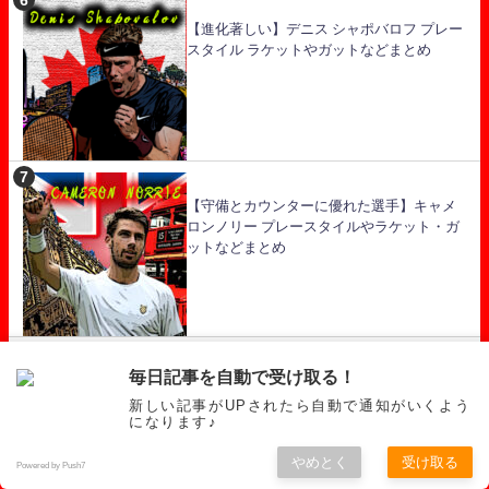
【進化著しい】デニス シャポバロフ プレー
スタイル ラケットやガットなどまとめ
【守備とカウンターに優れた選手】キャメ
ロンノリー プレースタイルやラケット・ガ
ットなどまとめ
毎日記事を自動で受け取る！
【攻撃力が魅力の強い中堅】ロレンツォ・
ソネゴ プレースタイル・ラケット・ガット
新しい記事がUPされたら自動で通知がいくよう
になります♪
などまとめ
やめとく
受け取る
Powered by Push7