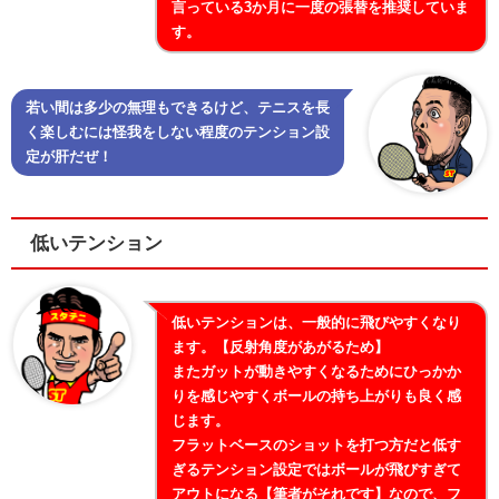
言っている3か月に一度の張替を推奨していま
す。
若い間は多少の無理もできるけど、テニスを長
く楽しむには怪我をしない程度のテンション設
定が肝だぜ！
低いテンション
低いテンションは、一般的に飛びやすくなり
ます。【反射角度があがるため】
またガットが動きやすくなるためにひっかか
りを感じやすくボールの持ち上がりも良く感
じます。
フラットベースのショットを打つ方だと低す
ぎるテンション設定ではボールが飛びすぎて
アウトになる【筆者がそれです】なので、フ