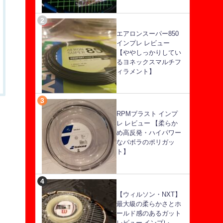
エアロンスーパー850
インプレ レビュー
【ややしっかりしてい
るヨネックスマルチフ
ィラメント】
RPMブラスト インプ
レ レビュー 【柔らか
め高反発・ハイパワー
なバボラのポリガッ
ト】
【ウィルソン・NXT】
最大級の柔らかさとホ
ールド感のあるガット
レビュー インプレ