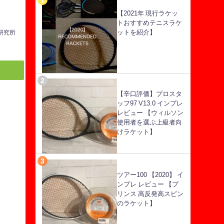
【2021年 現行ラケッ
トおすすめテニスラケ
ットを紹介】
ス研究所
【辛口評価】プロスタ
ッフ97 V13.0 インプレ
レビュー 【ウィルソン
使用者を選ぶ上級者向
けラケット】
ツアー100 【2020】 イ
ンプレ レビュー 【プ
リンス 高反発高スピン
のラケット】