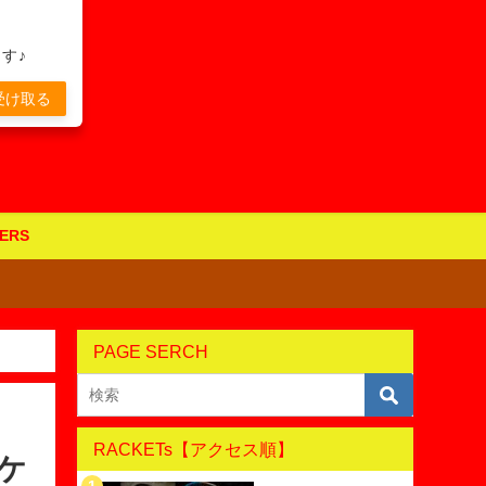
す♪
受け取る
ERS
PAGE SERCH
RACKETs【アクセス順】
ケ