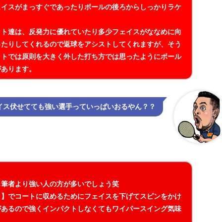
ェイスがまっすぐであったりボールの後ろからしっかりラケ
ット達は、反発力に優れていたり多少フェイスがななめに向
ったりしてくれるので返球をアシストしてくれますが、そう
ットでは原則を大きく外した打ち方では思ったようにボール
があります。
イス伏せてても強い選手っていっぱいおるやん？？
も筆者より強い人の方が多いでしょう笑
ト】でコートに収めるためにフェイスを下げてスピンをかけ
があるので強くインパクトしなくてもワイパースイング気味