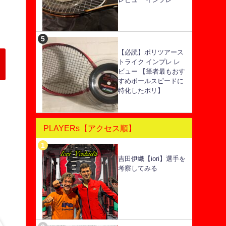
【必読】ポリツアース
トライク インプレ レ
ビュー 【筆者最もおす
すめボールスピードに
特化したポリ】
PLAYERs【アクセス順】
吉田伊織【iori】選手を
考察してみる