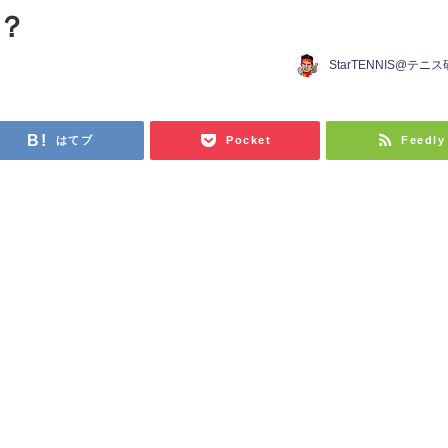
？
StarTENNIS@テニ
はてブ
Pocket
Feedly