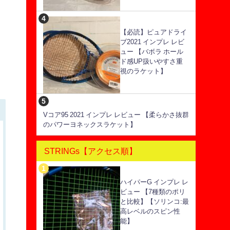
【必読】ピュアドライ
ブ2021 インプレ レビ
ュー 【バボラ ホール
ド感UP扱いやすさ重
視のラケット】
Vコア95 2021 インプレ レビュー 【柔らかさ抜群
のパワーヨネックスラケット】
STRINGs【アクセス順】
ハイパーG インプレ レ
ビュー 【7種類のポリ
と比較】【ソリンコ:最
高レベルのスピン性
能】