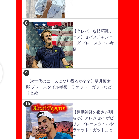
【クレバーな技巧派テ
ニス】セバスチャンコ
ーダ プレースタイル考
察
【次世代のエースになり得るか？？】望月慎太
郎 プレースタイル考察・ラケット・ガットなど
まとめ
【運動神経の良さが明
らか】アレクセイ ポピ
リン プレースタイルや
ラケット・ガットまと
め