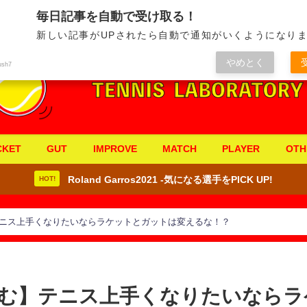
毎日記事を自動で受け取る！
新しい記事がUPされたら自動で通知がいくようになりま
やめとく
ush7
CKET
GUT
IMPROVE
MATCH
PLAYER
OTH
Roland Garros2021 -気になる選手をPICK UP!
HOT!
ニス上手くなりたいならラケットとガットは変えるな！？
む】テニス上手くなりたいならラ