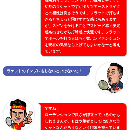
感もありつつ、コントロール性もしやすく、
初見のラケットですがポリツアーストライク
との相性は良さそうです。フラットで打ちす
ぎるとちょっと飛びすぎな感じもあります
が、スピンをかけることでスピード感＋安定
感も出せながら打球感は快適です。フラット
でボールを打つ人はもう数ポンドテンション
を現在の気温なら上げてもよいかなーと考え
ています。
ラケットのインプレもしないといけないな！
ですね！
ローテンションで良さが際立っているのかも
しれませんが、もはや筆者としては好きなラ
ケットなんだろうなという印象を持っていま