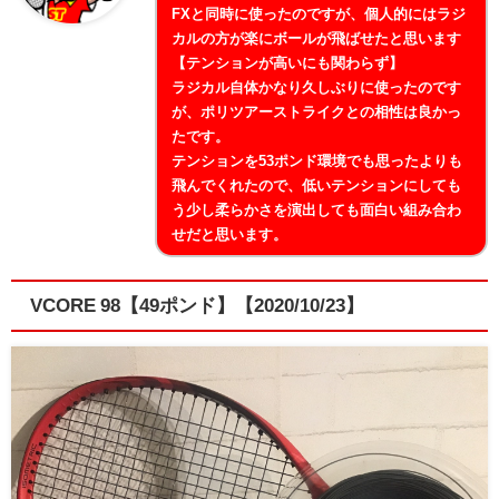
FXと同時に使ったのですが、個人的にはラジ
カルの方が楽にボールが飛ばせたと思います
【テンションが高いにも関わらず】
ラジカル自体かなり久しぶりに使ったのです
が、ポリツアーストライクとの相性は良かっ
たです。
テンションを53ポンド環境でも思ったよりも
飛んでくれたので、低いテンションにしても
う少し柔らかさを演出しても面白い組み合わ
せだと思います。
VCORE 98【49ポンド】【2020/10/23】