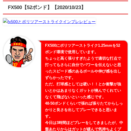
FX500【52ポンド】【2020/10/23】
FX500にポリツアーストライク1.25mmを52
ポンド環境で使用しています。
ちょっと高く張りすぎたようで適切な打点で
打ってもさらに自分でパワーを伝えないと思
ったスピード感のあるボールや伸び感を出し
ずらかったです。
ただ、打球感としては硬い！！とか衝撃が強
いとかはあまりなくガットが撓んでくれてい
なくて飛ばないといった感じです。
48-50ポンドくらいで張れば張りたてからしっ
かりと良さを出してプレーできると思いま
す。
今日は3時間ほどプレーをしてきましたが、中
盤あたりからはガットが緩んで気持ちよくプ