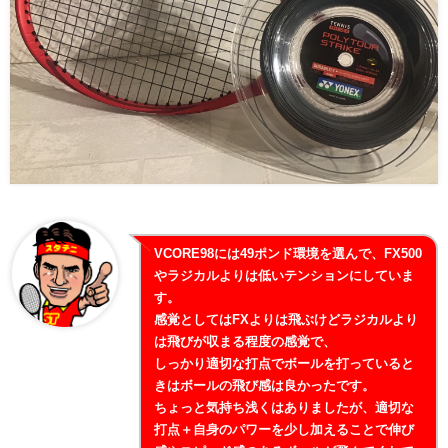
VCORE98には49ポンド環境を選んで、FX500
やラジカルよりは低いテンションにしていま
す。
感覚としてはFXよりは飛ぶけどラジカルより
は飛びが収まる程度の感覚で、
しっかり適切な打点でボールを打っていると
きはボールの飛び感は良かったです。
ちょっと気持ち浅くはありましたが、適切な
打点＋自身のパワーを少し加えることで伸び