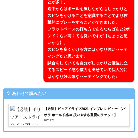
とが多く、
途中からはボールを潰しながらもしっかりと
スピンをかけることを意識することでより攻
撃的にプレーをすることができました。
フラットベースの打ち方であるならばあと2ポ
ンドくらい高くても良いですが【ちょっと硬
いかも】、
スピンを多くかける方にはかなり強いセッテ
ィングだと思います。
試合をしていても自分がしっかりと優位に立
てるスピード感や威力を出せていて個人的に
はかなり好印象なセッティングでした♪
あわせて読みたい
【必読】ピュアドライブ2021 インプレ レビュー 【バ
ボラ ホールド感UP扱いやすさ重視のラケット】
2020.9.25