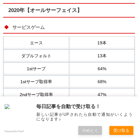
2020年【オールサーフェイス】
サービスゲーム
エース
19本
ダブルフォルト
13本
1stサーブ
64%
1stサーブ取得率
68%
2ndサーブ取得率
47%
毎日記事を自動で受け取る！
ブレークされるピンチ
46回
新しい記事がUPされたら自動で通知がいくよう
になります♪
ブレークポイント守った％
63%
やめとく
受け取る
Powered by Push7
サービスゲームの回数
76回