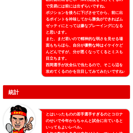
で安易には前には出ずらいですね。
ポジションを後ろに下げさせてから、前に出
るポイントを吟味してから勝負ができればム
ゼッティにとっては嫌なプレーイングになる
と思います。
また、まだ若いので精神的な弱さを見せる場
面もちらほら、自分が優勢な時はイケイケど
んどんですが、分が悪くなってくるとミスも
目立ちます。
西岡選手が次全仏で当たるので、そこら辺を
攻めてくるのかを注目してみてみたいですね♪
統計
とはいったものの若手選手すぎるのとコロナ
のせいで今年からちゃんと試合に出ていると
いってもよいレベル。