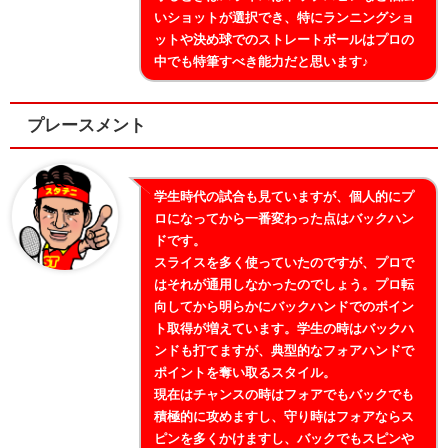
いショットが選択でき、特にランニングショ
ットや決め球でのストレートボールはプロの
中でも特筆すべき能力だと思います♪
プレースメント
学生時代の試合も見ていますが、個人的にプ
ロになってから一番変わった点はバックハン
ドです。
スライスを多く使っていたのですが、プロで
はそれが通用しなかったのでしょう。プロ転
向してから明らかにバックハンドでのポイン
ト取得が増えています。学生の時はバックハ
ンドも打てますが、典型的なフォアハンドで
ポイントを奪い取るスタイル。
現在はチャンスの時はフォアでもバックでも
積極的に攻めますし、守り時はフォアならス
ピンを多くかけますし、バックでもスピンや