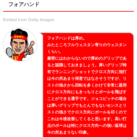
フォアハンド
Embed from Getty Images
フォアハンドは厚め。
みたところフルウェスタン寄りのウェスタン
くらい。
厳密にはわからないので厚めのグリップであ
ると認識しておきましょう。厚いグリップ特
有でランニングショットでクロス方向に強打
は今の所あまり得意ではなさそうですが、リ
ストの強さから回転を多くかけて非常に器用
にクロス方向にもきっちりとボールを飛ばす
ことができる選手です。ジョコビッチの場合
は厚いグリップでもとんでもないセンスとリ
ストの強さでクロス方向にボールを叩くので
これは今後改善してくると思います。高い打
点のボールは特にクロス方向への強い返球は
今の所あまりない印象。