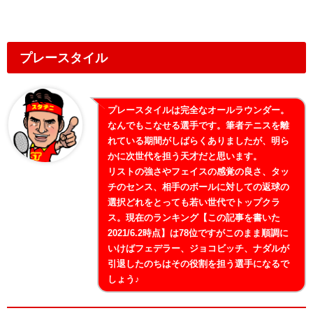
プレースタイル
プレースタイルは完全なオールラウンダー。
なんでもこなせる選手です。筆者テニスを離
れている期間がしばらくありましたが、明ら
かに次世代を担う天才だと思います。
リストの強さやフェイスの感覚の良さ、タッ
チのセンス、相手のボールに対しての返球の
選択どれをとっても若い世代でトップクラ
ス。現在のランキング【この記事を書いた
2021/6.2時点】は78位ですがこのまま順調に
いけばフェデラー、ジョコビッチ、ナダルが
引退したのちはその役割を担う選手になるで
しょう♪