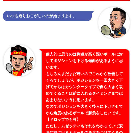
いつも通りおこがしいのが始まります。
個人的に思うのは弾道が高く深いボールに対
してポジションを下げる傾向があるように思
います。
もちろんまだまだ若いのでこれから改善して
くるでしょうが、ポジションを一回大きく下
げてからはカウンタータイプで自ら大きく攻
めてくることは前に入れるタイミングまでは
あまりないように思います。
なのでポジションを大きく後ろに下げさせて
から角度のあるボールで勝負をしたいです。
【ドロップでも可】
ただし、ムゼッティもそれをわかっていて安
易に前に出るとボールの角度をつけてくるの