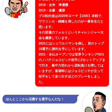
2018・全米 準優勝
2019・全豪 優勝
プロ転向後は2020年ローマ【1000】本戦で、
ワウリンカ・錦織を倒したのが一番有名だと
思います。
その翌週のフォルリというチャレンジャー大
会を優勝しています。
2021にはシュワルツマンを倒し、初のトップ
10選手に勝利を手にしています。
2021・全仏オープンでは世界ランキングNO1
のノバクジョコビッチ相手に2セットアップま
で行き、集中力切れから逆転負けを喫しては
いますが、退場時にはジョコビッチが立って
拍手をして送り出すほどのプレーをしまし
た。
ほんとここから活躍する選手なんだな！