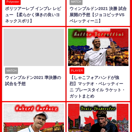
Polyester
MATCH
ポリツアーレブ インプレ レビ
ウィンブルドン2021 決勝 試合
ュー 【柔らかく弾きの良いヨ
展開の予想【ジョコビッチVS
ネックスポリ】
ベレッティーニ】
MATCH
PLAYER
ウィンブルドン2021 準決勝の
【しゃこフォアハンドが強
試合を予想
烈】マッテオ・ベレッティー
ニ プレースタイル ラケット・
ガットまとめ