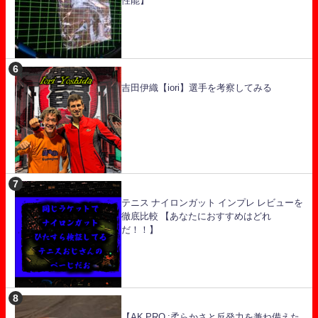
性能】
吉田伊織【iori】選手を考察してみる
テニス ナイロンガット インプレ レビューを
徹底比較 【あなたにおすすめはどれ
だ！！】
【AK PRO :柔らかさと反発力を兼ね備えた