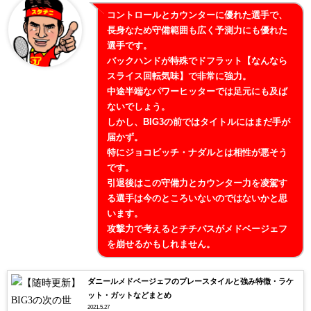
コントロールとカウンターに優れた選手で、
長身なため守備範囲も広く予測力にも優れた
選手です。
バックハンドが特殊でドフラット【なんなら
スライス回転気味】で非常に強力。
中途半端なパワーヒッターでは足元にも及ば
ないでしょう。
しかし、BIG3の前ではタイトルにはまだ手が
届かず。
特にジョコビッチ・ナダルとは相性が悪そう
です。
引退後はこの守備力とカウンター力を凌駕す
る選手は今のところいないのではないかと思
います。
攻撃力で考えるとチチパスがメドベージェフ
を崩せるかもしれません。
ダニールメドベージェフのプレースタイルと強み特徴・ラケ
ット・ガットなどまとめ
2021.5.27