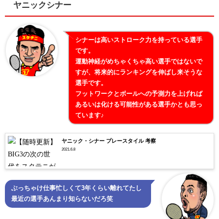
ヤニックシナー
シナーは高いストローク力を持っている選手
です。
運動神経がめちゃくちゃ高い選手ではないで
すが、将来的にランキングを伸ばし来そうな
選手です。
フットワークとボールへの予測力を上げれば
あるいは化ける可能性がある選手かとも思っ
ています♪
ヤニック・シナー プレースタイル 考察
2021.6.8
ぶっちゃけ仕事忙しくて3年くらい離れてたし
最近の選手あんまり知らないだろ笑