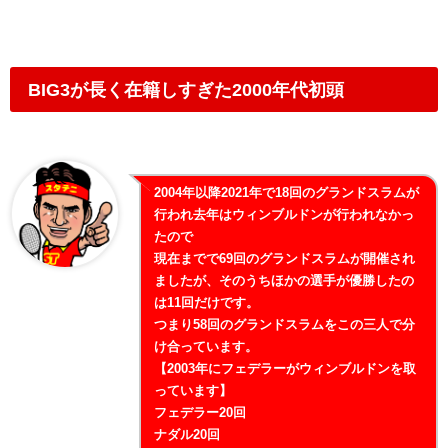
BIG3が長く在籍しすぎた2000年代初頭
2004年以降2021年で18回のグランドスラムが
行われ去年はウィンブルドンが行われなかっ
たので
現在までで69回のグランドスラムが開催され
ましたが、そのうちほかの選手が優勝したの
は11回だけです。
つまり58回のグランドスラムをこの三人で分
け合っています。
【2003年にフェデラーがウィンブルドンを取
っています】
フェデラー20回
ナダル20回