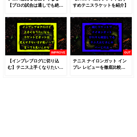
【プロの試合は通しでも絶対
すめテニスラケットを紹介】
に見るべき】
IMPROVE
GUT
【インプレブログに切り込
テニス ナイロンガット イン
む】テニス上手くなりたいな
プレ レビューを徹底比較
らラケットとガットは変える
【あなたにおすすめはどれ
な！？
だ！！】