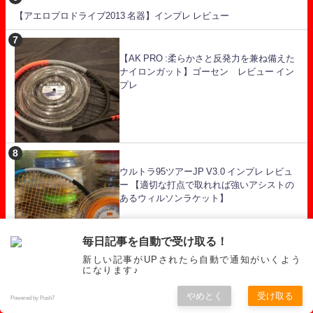
【アエロプロドライブ2013 名器】インプレ レビュー
【AK PRO :柔らかさと反発力を兼ね備えた
ナイロンガット】ゴーセン レビュー イン
プレ
ウルトラ95ツアーJP V3.0 インプレ レビュ
ー 【適切な打点で取れれば強いアシストの
あるウィルソンラケット】
毎日記事を自動で受け取る！
新しい記事がUPされたら自動で通知がいくよう
になります♪
【辛口評価】プロスタッフ97 V13.0 インプ
やめとく
受け取る
レ レビュー 【ウィルソン 使用者を選ぶ上級
Powered by Push7
者向けラケット】