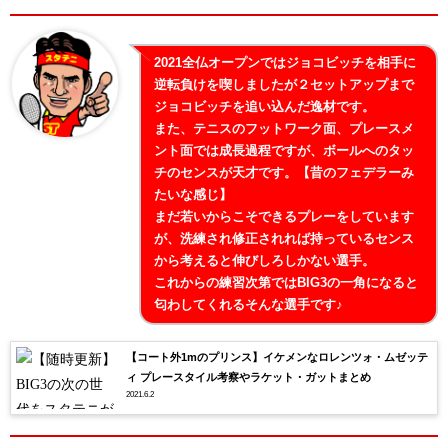
2021全仏オープンではジョコビッチを相手に
逆転負けを喫しましたが２セットアップまで
ジョコビッチを追い込んだ逸材です。
また、テニスのフットワーク面、プレースメ
ント面では成長過程ですが、ボールへのタッ
チのセンスが天才です。【昔のフェデラーみ
たいな感じ】
まだ若いからこそできるプレーをしています
が、洗練され修正されれば持っているセンス
から考えると伸びしろしかない選手。
これからの練習次第ではBIG3の一角になると
匂わしてくれるそんな選手です♪
【コート外1mのプリンス】イケメンなロレンツォ・ムゼッテ
ィ プレースタイル考察やラケット・ガットまとめ
2021.6.2