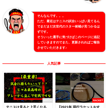
そんなんです。。。
ただ、最近はテニスの試合いっぱい見てるん
でまだまだ次世代のスター候補が見つかるは
ずです。
そういった選手に気づけばこのページに追記
していきますのでまた、更新されればご報告
させていただきます♪
人気記事
MATCH
RACKET
テニスは見ると上手くなる
【2021年 現行ラケットおす