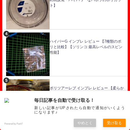
ト】
ハイパーG インプレ レビュー 【7種類のポ
リと比較】【ソリンコ:最高レベルのスピン
性能】
ポリツアーレブ インプレ レビュー 【柔らか
く弾きの良いヨネックスポリ】
毎日記事を自動で受け取る！
新しい記事がUPされたら自動で通知がいくよう
になります♪
やめとく
受け取る
Powered by Push7