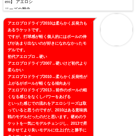
アエロプロドライブ2010は柔らかく反発力も
あるラケットです。
ですが、打球感が軽く個人的にはボールの伸
びがあまり出ないのが好きになれなかったモ
デルです。
初代アエロプロ→硬い
アエロプロドライブ2007→硬いけど初代より
柔らかい
アエロプロドライブ2010→柔らかく反発性が
上がるがボールが軽くなる傾向あり
アエロプロドライブ2013→前作のボールの軽
くなる感じをなくしパワーをあげる
といった感じでの流れをアエロシリーズは取
っていると思うのですが、2010はある意味挑
戦のモデルだったのだと思います。硬めのラ
ケットを一気にモデルチェンジし、2013で昇
華させてより良いモデルに仕上げたと勝手に