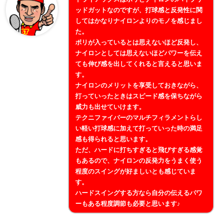
ッドガットなのですが、打球感と反発性に関
してはかなりナイロンよりのモノを感じまし
た。
ポリが入っているとは思えないほど反発し、
ナイロンとしては思えないほどパワーを伝え
ても伸び感を出してくれると言えると思いま
す。
ナイロンのメリットを享受しておきながら、
打っていったときはスピード感を保ちながら
威力も出せていけます。
テクニファイバーのマルチフィラメントらし
い軽い打球感に加えて打っていった時の満足
感も得られると思います。
ただ、ハードに打ちすぎると飛びすぎる感覚
もあるので、ナイロンの反発力をうまく使う
程度のスイングが好ましいとも感じていま
す。
ハードスイングする方なら自分の伝えるパワ
ーもある程度調節も必要と思います♪