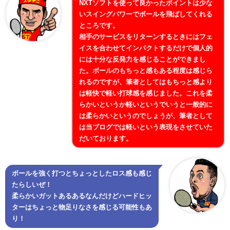
NXTソフトを使って良かったポイントは少な
いスイングパワーでボールを飛ばしてくれる
ところです。
相手のサービスをリターンするときにはフェ
イスを合わせてインパクトするだけで個人的
には十分な反発力を感じることができまし
た。ボールのもちっと感もある程度は感じら
れるのですが、筆者としてはもちっと感より
は軽快で軽い打球感を感じました。これを柔
らかいというか軽いというでいうと一般的に
は柔らかいというのでしょうが、筆者として
は当ブログでは軽いという表現をさせていた
だいております。
ボールを強く打つとちょっとしたロス感も感じ
たらしいぜ！
柔らかいガットあるあるなんだけどハードヒッ
ターはちょっと物足りなさを感じる可能性もあ
り！