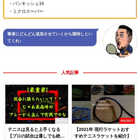
・バンキッシュ16
・ミクロスーパー
筆者にどんどん追加させていくから期待しとい
てくれ♪
人気記事
MATCH
RACKET
テニスは見ると上手くなる
【2021年 現行ラケットおす
【プロの試合は通しでも絶対
すめテニスラケットを紹介】