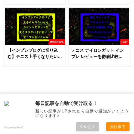
に見るべき】
IMPROVE
GUT
【インプレブログに切り込
テニス ナイロンガット イン
む】テニス上手くなりたいな
プレ レビューを徹底比較
らラケットとガットは変える
【あなたにおすすめはどれ
な！？
だ！！】
毎日記事を自動で受け取る！
新しい記事がUPされたら自動で通知がいくよう
になります♪
やめとく
受け取る
Powered by Push7