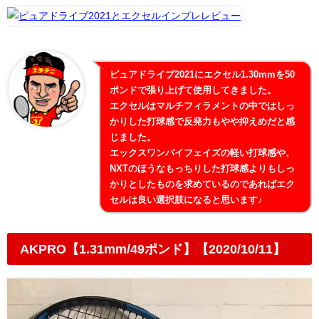
ピュアドライブ2021にエクセル1.30mmを50
ポンドで張り上げて使用してきました。
エクセルはマルチフィラメントの中ではしっ
かりした打球感で反発力もやや抑えめだと感
じました。
エックスワンバイフェイズの軽い打球感や、
NXTのほうなもっちりした打球感よりもしっ
かりとしたものを求めているのであればエク
セルは良い選択肢になると思います♪
AKPRO【1.31mm/49ポンド】【2020/10/11】