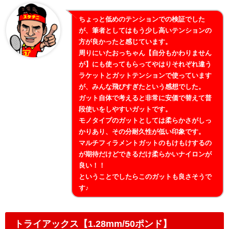
ちょっと低めのテンションでの検証でした
が、筆者としてはもう少し高いテンションの
方が良かったと感じています。
周りにいたおっちゃん【自分もかわりません
が】にも使ってもらってやはりそれぞれ違う
ラケットとガットテンションで使っています
が、みんな飛びすぎたという感想でした。
ガット自体で考えると非常に安価で替えて普
段使いをしやすいガットです。
モノタイプのガットとしては柔らかさがしっ
かりあり、その分耐久性が低い印象です。
マルチフィラメントガットのもけもけするの
が期待だけどできるだけ柔らかいナイロンが
良い！！
ということでしたらこのガットも良さそうで
す♪
トライアックス【1.28mm/50ポンド】