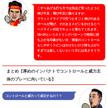
こすりあげる打ち方では先ほど言ったように
伸び不足・飛び不足に陥りますが、
フラットドライブで打つとすごく伸びのある
ボールが飛び、そのままスピンをかけるとベ
ースライン付近でキュッと落ちてくれます。
18×20というストリングパターンで特別に持
ち上がる印象がない分、弾道のコントロール
もしやすくスピンはかけたいけど持ち上がり
すぎては欲しくないという方には良さそうで
す。
まとめ【厚めのインパクトでコントロールと威力主
体のプレーに向いている】
コントロールと威力って成立するの？？