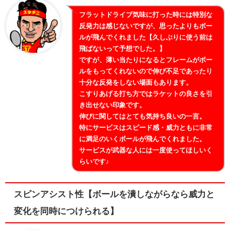
フラットドライブ気味に打った時には特別な
反発力は感じないですが、思ったよりもボー
ルが飛んでくれました【久しぶりに使う前は
飛ばないって予想でした。】
ですが、薄い当たりになるとフレームがボー
ルをもってくれないので伸び不足であったり
十分な反発をしない場面もあります。
こすりあげる打ち方ではラケットの良さを引
き出せない印象です。
伸びに関してはとても気持ち良いの一言。
特にサービスはスピード感・威力ともに非常
に満足のいくボールが飛んでくれました。
サービスが武器な人には一度使ってほしいく
らいです♪
スピンアシスト性【ボールを潰しながらなら威力と
変化を同時につけられる】