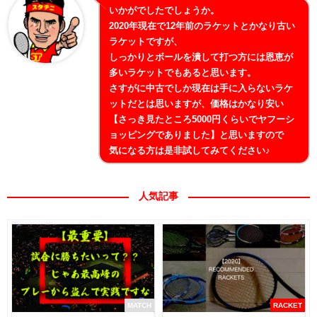
いかがでしたでしょうか。
2020年現在で12年前のラケットとかなり古い
ラケットですが、
しっかりとボールを潰して打つ方には恩恵が
多いラケットでもあると思います。
さすがに中古でしか現在は手に入らないラケ
ットだとは思いますが、価格はかなり安い
【さっき見たところ5000円くらいでヤフーシ
ョッピングでありました】と思いますので
気になる方は是非試してみてください♪
人気記事
MATCH
RACKET