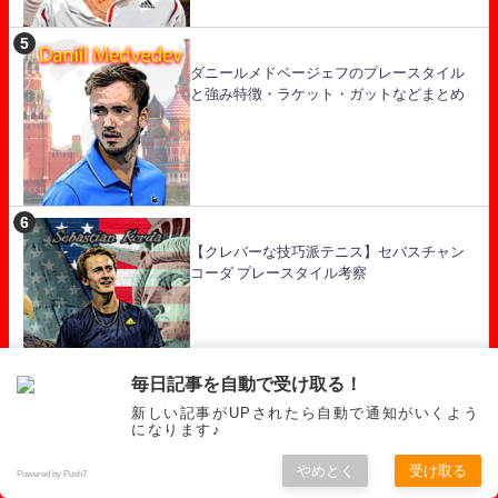
ダニールメドベージェフのプレースタイル
と強み特徴・ラケット・ガットなどまとめ
【クレバーな技巧派テニス】セバスチャン
コーダ プレースタイル考察
毎日記事を自動で受け取る！
新しい記事がUPされたら自動で通知がいくよう
になります♪
【しゃこフォアハンドが強烈】マッテオ・
ベレッティーニ プレースタイル ラケット・
やめとく
受け取る
ガットまとめ
Powered by Push7