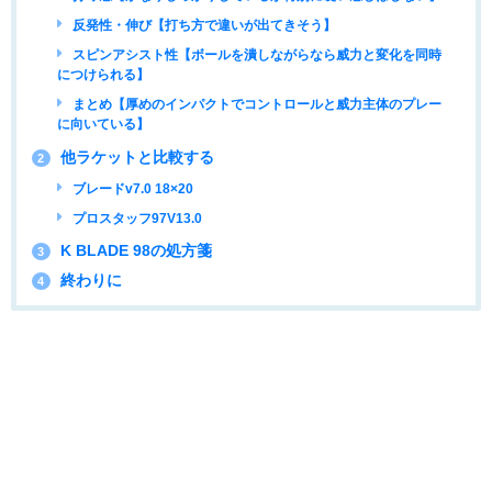
反発性・伸び【打ち方で違いが出てきそう】
スピンアシスト性【ボールを潰しながらなら威力と変化を同時
につけられる】
まとめ【厚めのインパクトでコントロールと威力主体のプレー
に向いている】
他ラケットと比較する
2
ブレードv7.0 18×20
プロスタッフ97V13.0
K BLADE 98の処方箋
3
終わりに
4