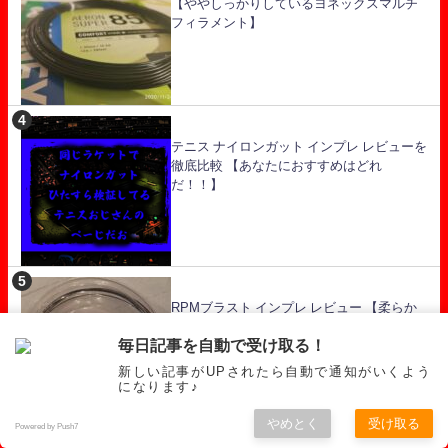
【ややしっかりしているヨネックスマルチ
フィラメント】
テニス ナイロンガット インプレ レビューを
徹底比較 【あなたにおすすめはどれ
だ！！】
RPMブラスト インプレ レビュー 【柔らか
め高反発・ハイパワーなバボラのポリガッ
毎日記事を自動で受け取る！
ト】
新しい記事がUPされたら自動で通知がいくよう
になります♪
やめとく
受け取る
Powered by Push7