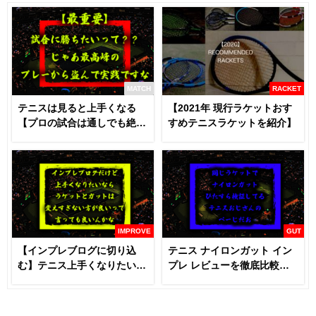
MATCH
RACKET
テニスは見ると上手くなる
【2021年 現行ラケットおす
【プロの試合は通しでも絶対
すめテニスラケットを紹介】
に見るべき】
IMPROVE
GUT
【インプレブログに切り込
テニス ナイロンガット イン
む】テニス上手くなりたいな
プレ レビューを徹底比較
らラケットとガットは変える
【あなたにおすすめはどれ
な！？
だ！！】