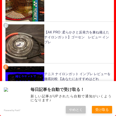
【AK PRO :柔らかさと反発力を兼ね備えた
ナイロンガット】ゴーセン レビュー イン
プレ
テニス ナイロンガット インプレ レビューを
徹底比較 【あなたにおすすめはどれ
だ！！】
毎日記事を自動で受け取る！
新しい記事がUPされたら自動で通知がいくよう
になります♪
やめとく
受け取る
Powered by Push7
ハイパーG インプレ レビュー 【7種類のポ