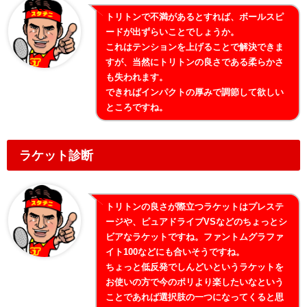
トリトンで不満があるとすれば、ボールスピ
ードが出ずらいことでしょうか。
これはテンションを上げることで解決できま
すが、当然にトリトンの良さである柔らかさ
も失われます。
できればインパクトの厚みで調節して欲しい
ところですね。
ラケット診断
トリトンの良さが際立つラケットはプレステ
ージや、ピュアドライブVSなどのちょっとシ
ビアなラケットですね。ファントムグラファ
イト100などにも合いそうですね。
ちょっと低反発でしんどいというラケットを
お使いの方で今のポリより楽したいなという
ことであれば選択肢の一つになってくると思