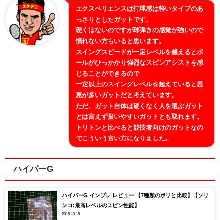
エクスペリエンスは打球感は軽いタイプのあ
っさりとしたガットです。
硬くはないのですが球弾きの感覚が強いので
慣れない方もいると思います。
スイングスピードが一定レベルを越えるとボ
ールがひっかかり強烈なスピンアシストを感
じることができるので
一定以上のスイングレベルを超えていると恩
恵が多いガットだと考えています。
ただ、ガット自体は硬くなく人を選ぶガット
とは言えず扱いやすいガットとも取れます。
トリトンと比べると競技者向けのガットなの
でこういう言い方になりました。
ハイパーG
ハイパーG インプレ レビュー 【7種類のポリと比較】【ソリ
ンコ:最高レベルのスピン性能】
2016.10.16