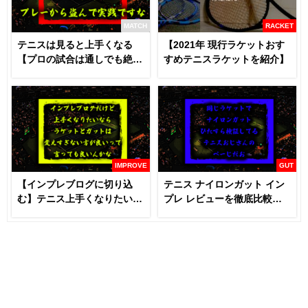
MATCH
RACKET
テニスは見ると上手くなる
【2021年 現行ラケットおす
【プロの試合は通しでも絶対
すめテニスラケットを紹介】
に見るべき】
IMPROVE
GUT
【インプレブログに切り込
テニス ナイロンガット イン
む】テニス上手くなりたいな
プレ レビューを徹底比較
らラケットとガットは変える
【あなたにおすすめはどれ
な！？
だ！！】