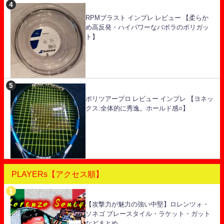
RPMブラスト インプレ レビュー 【柔らか
め高反発・ハイパワーなバボラのポリガッ
ト】
ポリツアープロ レビュー インプレ 【ヨネッ
クス:全体的に秀逸。ホールド感○】
PLAYERs【アクセス順】
【攻撃力が魅力の強い中堅】ロレンツォ・
ソネゴ プレースタイル・ラケット・ガット
などまとめ