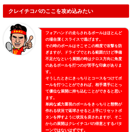
クレイチコバのここを攻め込みたい
フォアハンドの走らされるボールはほとんど
の場合潔くスライスで逃げます。
その時のボールはそこそこの精度で攻撃を防
ぎますが、ドライブでとれる範囲だけど準備
不足だなという展開の時はクロス方向に角度
のあるボールを打つのが苦手な印象がありま
す。
そうしたときにきっちりとコースをつけてボ
ールを打つことができれば、相手選手にとっ
て優位な展開に持ち込むことができると思い
ます。
単純な威力重視のボールをきっちりと態勢が
作れる状況で返球させると上手にリセットボ
タンを押すように状況を戻されますが、そこ
からの展開はクレイチコバの得意とするパタ
ーンではないはずです。