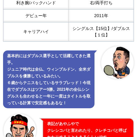
利き腕/バックハンド
右/両手打ち
デビュー年
2011年
シングルス【15位】/ダブルス
キャリアハイ
【１位】
基本的にはダブルス選手として活躍してきた選
手。
ジュニア時代は全仏、ウィンブルドン、全米ダ
ブルスを優勝しているみたい。
６歳からテニスをしているサラブレッド！今現
在でダブルスはツアー9勝。2021年の全仏シン
グルスも合わせると一年に一度はタイトルを取
っている計算で安定感もあるな！
表記があやふやで
クレシコバと言われたり、クレチコバと呼ば