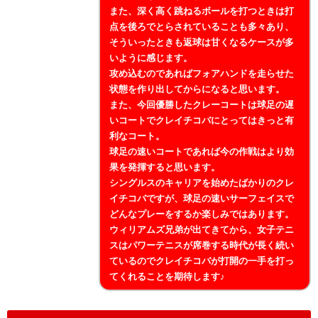
また、深く高く跳ねるボールを打つときは打
点を後ろでとらされていることも多々あり、
そういったときも返球は甘くなるケースが多
いように感じます。
攻め込むのであればフォアハンドを走らせた
状態を作り出してからになると思います。
また、今回優勝したクレーコートは球足の遅
いコートでクレイチコバにとってはきっと有
利なコート。
球足の速いコートであれば今の作戦はより効
果を発揮すると思います。
シングルスのキャリアを始めたばかりのクレ
イチコバですが、球足の速いサーフェイスで
どんなプレーをするか楽しみではあります。
ウィリアムズ兄弟が出てきてから、女子テニ
スはパワーテニスが席巻する時代が長く続い
ているのでクレイチコバが打開の一手を打っ
てくれることを期待します♪