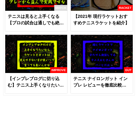
MATCH
RACKET
テニスは見ると上手くなる
【2021年 現行ラケットおす
【プロの試合は通しでも絶対
すめテニスラケットを紹介】
に見るべき】
IMPROVE
GUT
【インプレブログに切り込
テニス ナイロンガット イン
む】テニス上手くなりたいな
プレ レビューを徹底比較
らラケットとガットは変える
【あなたにおすすめはどれ
な！？
だ！！】