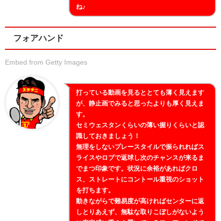
ね♪
フォアハンド
Embed from Getty Images
打っている動画を見るととても薄く見えます
が、静止画でみると思ったよりも厚く見えま
す。
セミウェスタンくらいの薄い握りくらいと認
識しておきましょう！
無理をしないプレースタイルで振られればス
ライスやロブで返球し次のチャンスが来るま
でまつ印象です。状況に余裕があればクロ
ス、ストレートにコントール重視のショット
を打ちます。
動きながらで難易度が高ければセンターに返
しとりあえず、無駄な取りこぼしがないよう