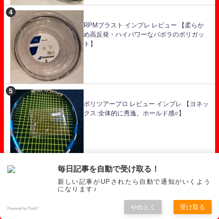
RPMブラスト インプレ レビュー 【柔らか
め高反発・ハイパワーなバボラのポリガッ
ト】
ポリツアープロ レビュー インプレ 【ヨネッ
クス:全体的に秀逸。ホールド感○】
毎日記事を自動で受け取る！
PLAYERs【アクセス順】
新しい記事がUPされたら自動で通知がいくよう
になります♪
やめとく
受け取る
【攻撃力が魅力の強い中堅】ロレンツォ・
Powered by Push7
ソネゴ プレースタイル・ラケット・ガット