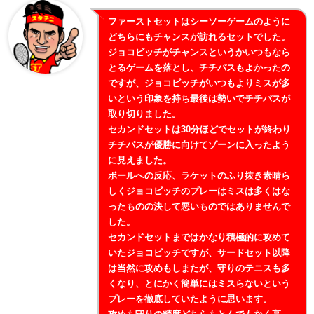
ファーストセットはシーソーゲームのように
どちらにもチャンスが訪れるセットでした。
ジョコビッチがチャンスというかいつもなら
とるゲームを落とし、チチパスもよかったの
ですが、ジョコビッチがいつもよりミスが多
いという印象を持ち最後は勢いでチチパスが
取り切りました。
セカンドセットは30分ほどでセットが終わり
チチパスが優勝に向けてゾーンに入ったよう
に見えました。
ボールへの反応、ラケットのふり抜き素晴ら
しくジョコビッチのプレーはミスは多くはな
ったものの決して悪いものではありませんで
した。
セカンドセットまではかなり積極的に攻めて
いたジョコビッチですが、サードセット以降
は当然に攻めもしまたが、守りのテニスも多
くなり、とにかく簡単にはミスらないという
プレーを徹底していたように思います。