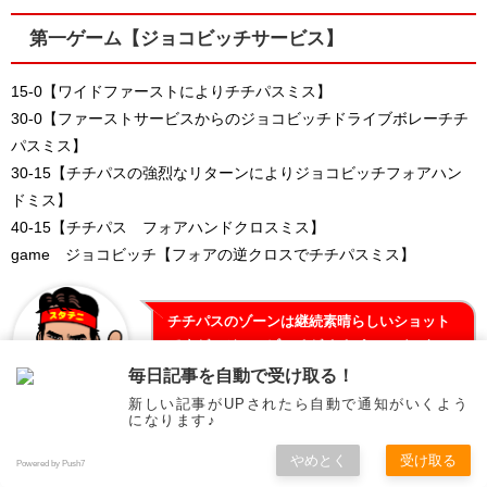
第一ゲーム【ジョコビッチサービス】
15-0【ワイドファーストによりチチパスミス】
30-0【ファーストサービスからのジョコビッチドライブボレーチチ
パスミス】
30-15【チチパスの強烈なリターンによりジョコビッチフォアハン
ドミス】
40-15【チチパス フォアハンドクロスミス】
game ジョコビッチ【フォアの逆クロスでチチパスミス】
チチパスのゾーンは継続素晴らしいショット
ですが、ジョコビッチがチチパスのバックハ
ンドに的を絞ったプレーをしだしている気が
毎日記事を自動で受け取る！
します。
新しい記事がUPされたら自動で通知がいくよう
になります♪
やめとく
受け取る
第二ゲーム【チチパスサービス】【0-1】
Powered by Push7