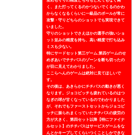
攻めも守りの精度どちらもとんでもなく高
く、また打ってくるのかつないでくるのかわ
からなくなるくらいに一級品のボールが常に
攻撃・守りどちらのショットでも実現できて
いました。
守りのショットでさえほかの選手の強いショ
ット並みの精度を持ち、高い精度で打ち込み
ミスも少ない。
特にサードセット第三ゲーム.第四ゲームのせ
めぎあいでチチパスのゾーンを断ち切ったの
が目に見えてわかりました。
ここらへんのゲームは絶対に見てほしいで
す。
その後は、あきらかにチチパスの動きが悪く
なります。ジョコビッチも疲れているのはつ
なぎの球が甘くなっているのでわかりました
が、それでもファーストセットからジョコビ
ッチに振られまくっていたチチパスの疲労の
方が大きく、第四セット以降【特にファイナ
ルセット】のチチパスはサービスゲームをな
んとかキープしてくらいつくことしかできな