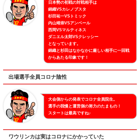
日本勢の初戦の対戦相手は
錦織VSカレノブスタ
杉田祐一VSトミック
内山靖崇VSアンベール
西岡VSマルティネス
ダニエル太郎VSクレッシー
となっています。
錦織と杉田はなかなかに厳しい相手に一回戦
からあたる印象です！
出場選手全員コロナ陰性
大会側からの発表でコロナ全員院生。
選手の我慢と運営側の努力のたまもの！
スタートは最高ですね♪
ワウリンカは実はコロナにかかっていた