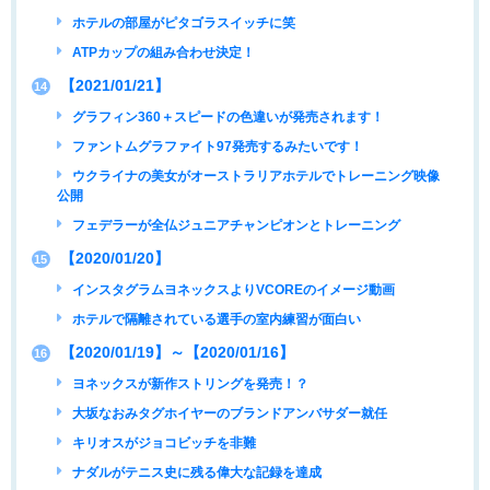
ホテルの部屋がピタゴラスイッチに笑
ATPカップの組み合わせ決定！
【2021/01/21】
14
グラフィン360＋スピードの色違いが発売されます！
ファントムグラファイト97発売するみたいです！
ウクライナの美女がオーストラリアホテルでトレーニング映像
公開
フェデラーが全仏ジュニアチャンピオンとトレーニング
【2020/01/20】
15
インスタグラムヨネックスよりVCOREのイメージ動画
ホテルで隔離されている選手の室内練習が面白い
【2020/01/19】～【2020/01/16】
16
ヨネックスが新作ストリングを発売！？
大坂なおみタグホイヤーのブランドアンバサダー就任
キリオスがジョコビッチを非難
ナダルがテニス史に残る偉大な記録を達成