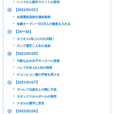
ヘッドから新作ラケットが発売
【2021/01/31】
5
全国選抜高校出場校発表
全豪オープン一日3万人の観客を入れる
【29〜30】
6
キリオス1年ぶりの公式戦！
ロシア選手二人永久追放
【2021/01/28】
7
大阪なおみ女子サッカーに投資
ハレプが史上8人目の快挙
チョンヒョン腰の手術を受ける
【2021/01/27】
8
ズべレフ元彼女との間に子供
ヨネックスからボールが発売
ナダルが選手に苦言
【2021/01/26】
9