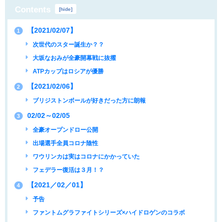
Contents
[
hide
]
【2021/02/07】
1
次世代のスター誕生か？？
大坂なおみが全豪開幕戦に抜擢
ATPカップはロシアが優勝
【2021/02/06】
2
ブリジストンボールが好きだった方に朗報
02/02～02/05
3
全豪オープンドロー公開
出場選手全員コロナ陰性
ワウリンカは実はコロナにかかっていた
フェデラー復活は３月！？
【2021／02／01】
4
予告
ファントムグラファイトシリーズ×ハイドロゲンのコラボ