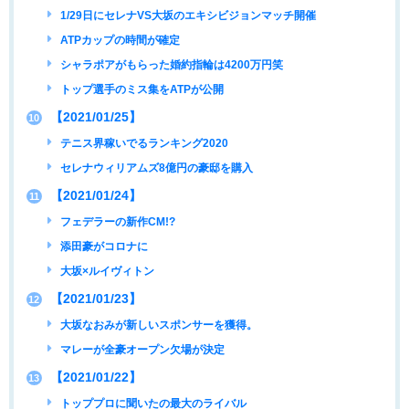
1/29日にセレナVS大坂のエキシビジョンマッチ開催
ATPカップの時間が確定
シャラポアがもらった婚約指輪は4200万円笑
トップ選手のミス集をATPが公開
【2021/01/25】
10
テニス界稼いでるランキング2020
セレナウィリアムズ8億円の豪邸を購入
【2021/01/24】
11
フェデラーの新作CM!?
添田豪がコロナに
大坂×ルイヴィトン
【2021/01/23】
12
大坂なおみが新しいスポンサーを獲得。
マレーが全豪オープン欠場が決定
【2021/01/22】
13
トッププロに聞いたの最大のライバル