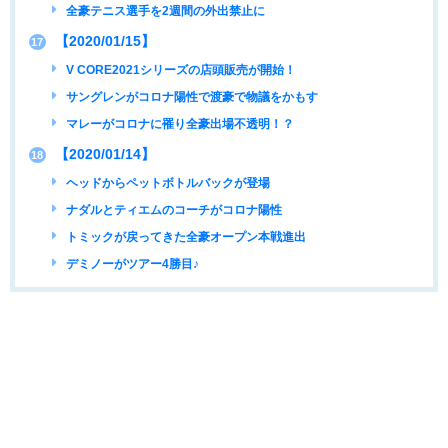
全豪テニス選手を2週間の外出禁止に
【2020/01/15】
17
V CORE2021シリーズの店頭販売が開始！
サングレンがコロナ陽性で渡豪で物議をかもす
マレーがコロナに罹り全豪出場不透明！？
【2020/01/14】
18
ヘッドからペットボトルバックが登場
ナダルとティエムのコーチがコロナ陽性
トミックが戻ってきた全豪オープン本戦進出
デミノーがツアー4勝目♪