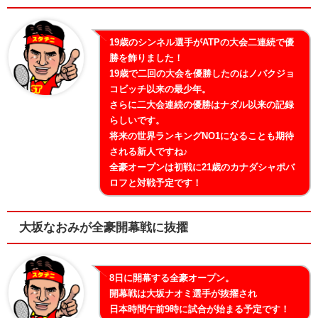
19歳のシンネル選手がATPの大会二連続で優
勝を飾りました！
19歳で二回の大会を優勝したのはノバクジョ
コビッチ以来の最少年。
さらに二大会連続の優勝はナダル以来の記録
らしいです。
将来の世界ランキングNO1になることも期待
される新人ですね♪
全豪オープンは初戦に21歳のカナダシャポバ
ロフと対戦予定です！
大坂なおみが全豪開幕戦に抜擢
8日に開幕する全豪オープン。
開幕戦は大坂ナオミ選手が抜擢され
日本時間午前9時に試合が始まる予定です！