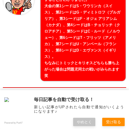
大会の第1シードはS・ワウリンカ（スイ
ス）、第2シードはG・ディミトロフ（ブルガ
リア）、第3シードはF・オジェ アリアシム
（カナダ）、第4シードはB・チョリッチ（ク
ロアチア）、第5シードはC・ルード（ノルウ
ェー）、第6シードはT・フリッツ（アメリ
カ）、第7シードはU・アンベール（フラン
ス）、第8シードはD・エヴァンス（イギリ
ス）。
ちなみにトミックとキリオスどちらも勝ち上
がった場合は問題児同士の戦いがみられます
笑
ロシア選手二人永久追放
毎日記事を自動で受け取る！
新しい記事がUPされたら自動で通知がいくよう
になります♪
テニス界の不正行為を防止するITIA（The
International Tennis Integrity Agency）は27
やめとく
受け取る
Powered by Push7
日、ダブルス元世界ランク644位のA・メルデ