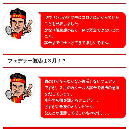
ワウリンカがオフ中にコロナにかかっていた
ことを発表しました。
かなり倦怠感があり、体は万全ではないとの
こと。
試合までに仕上げてきてほしいですん♪
フェデラー復活は３月！？
膝のけがからなかなか復活しないフェデラー
ですが、３月のカタールの試合で復帰の意向
をだしています。
今年で40歳を迎えるフェデラー。
さすがに最後のオリンピック。
なんとか優勝してほしいものです。。。