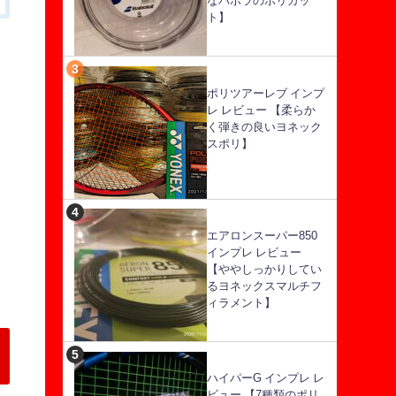
なバボラのポリガッ
ト】
ポリツアーレブ インプ
レ レビュー 【柔らか
く弾きの良いヨネック
スポリ】
エアロンスーパー850
インプレ レビュー
【ややしっかりしてい
るヨネックスマルチフ
ィラメント】
ハイパーG インプレ レ
ビュー 【7種類のポリ