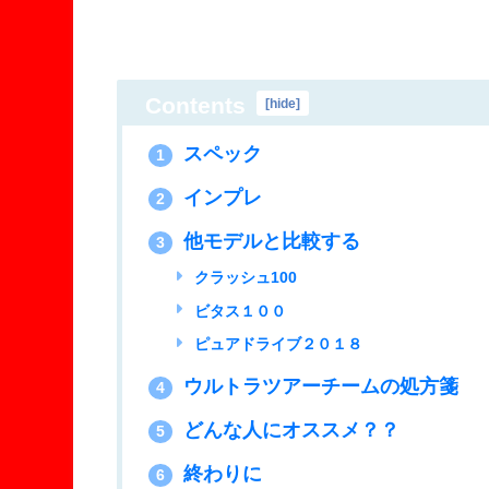
Contents
[
hide
]
スペック
1
インプレ
2
他モデルと比較する
3
クラッシュ100
ビタス１００
ピュアドライブ２０１８
ウルトラツアーチームの処方箋
4
どんな人にオススメ？？
5
終わりに
6