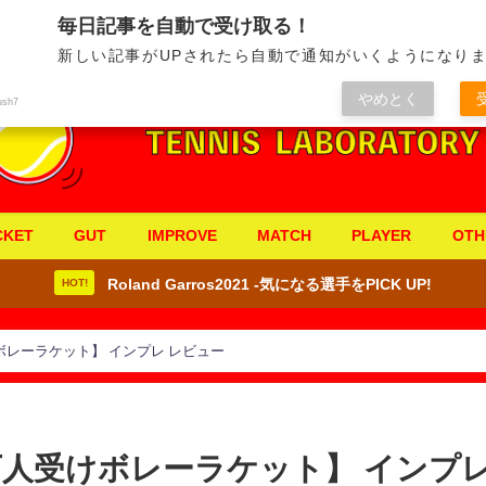
毎日記事を自動で受け取る！
新しい記事がUPされたら自動で通知がいくようになりま
やめとく
ush7
CKET
GUT
IMPROVE
MATCH
PLAYER
OTH
Roland Garros2021 -気になる選手をPICK UP!
HOT!
けボレーラケット】 インプレ レビュー
万人受けボレーラケット】 インプ