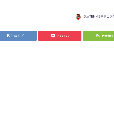
StarTENNIS@テニ
はてブ
Pocket
Feedly