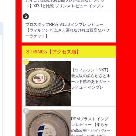
とすごい恩恵がある面ブレが全然ないラケッ
ト】XR-Jと比較 プリンス レビュー インプレ
プロスタッフRF97 V13.0 インプレ レビュー
【ウィルソン 打点さえ遅れなければ最高なパワ
ーラケット】
STRINGs【アクセス順】
【ウィルソン・NXT】
最大級の柔らかさとホ
ールド感のあるガット
レビュー インプレ
RPMブラスト インプ
レ レビュー 【柔らか
め高反発・ハイパワー