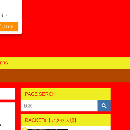
す♪
受け取る
ERS
PAGE SERCH
RACKETs【アクセス順】
レ