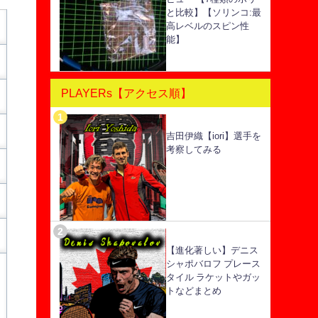
と比較】【ソリンコ:最
高レベルのスピン性
能】
PLAYERs【アクセス順】
吉田伊織【iori】選手を
考察してみる
【進化著しい】デニス
シャポバロフ プレース
タイル ラケットやガッ
トなどまとめ