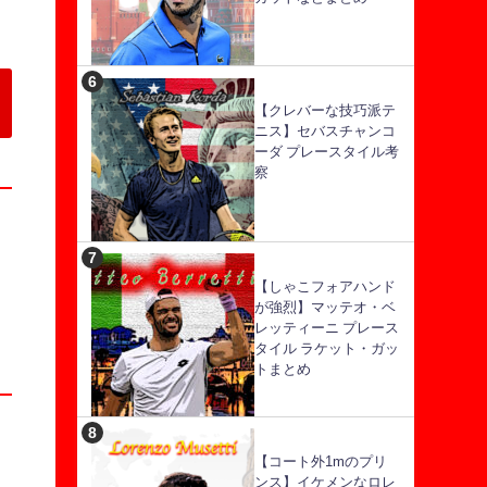
【クレバーな技巧派テ
ニス】セバスチャンコ
ーダ プレースタイル考
察
【しゃこフォアハンド
が強烈】マッテオ・ベ
レッティーニ プレース
タイル ラケット・ガッ
トまとめ
【コート外1mのプリ
ンス】イケメンなロレ