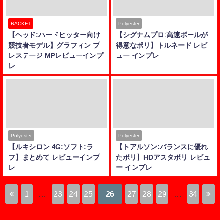
RACKET
Polyester
【ヘッド:ハードヒッター向け
【シグナムプロ:高速ボールが
競技者モデル】グラフィン プ
得意なポリ】トルネード レビ
レステージ MPレビューインプ
ュー インプレ
レ
Polyester
Polyester
【ルキシロン 4G:ソフト:ラ
【トアルソン:バランスに優れ
フ】まとめて レビューインプ
たポリ】HDアスタポリ レビュ
レ
ー インプレ
1
…
23
24
25
26
27
28
29
…
34