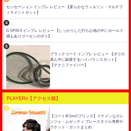
センセーション インプレ レビュー 【柔らかなウィルソン・マルチフ
ィラメントガット】
G SPIN 3 インプレ レビュー 【しっかりした打ち心地の中にホールド
感もありゴーセンのポリ】
ブラックコード インプレ レビュー 【ポリの
真ん中に鎮座するハイバランスガット】
【テクニファイバー】
PLAYERs【アクセス順】
【コート外1mのプリンス】イケメンなロレ
ンツォ・ムゼッティ プレースタイル考察や
ラケット・ガットまとめ