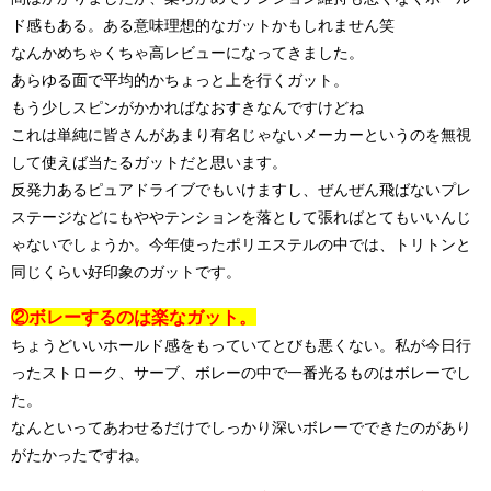
ド感もある。ある意味理想的なガットかもしれません笑
なんかめちゃくちゃ高レビューになってきました。
あらゆる面で平均的かちょっと上を行くガット。
もう少しスピンがかかればなおすきなんですけどね
これは単純に皆さんがあまり有名じゃないメーカーというのを無視
して使えば当たるガットだと思います。
反発力あるピュアドライブでもいけますし、ぜんぜん飛ばないプレ
ステージなどにもややテンションを落として張ればとてもいいんじ
ゃないでしょうか。今年使ったポリエステルの中では、トリトンと
同じくらい好印象のガットです。
②ボレーするのは楽なガット。
ちょうどいいホールド感をもっていてとびも悪くない。私が今日行
ったストローク、サーブ、ボレーの中で一番光るものはボレーでし
た。
なんといってあわせるだけでしっかり深いボレーでできたのがあり
がたかったですね。