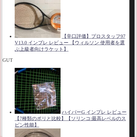
【辛口評価】プロスタッフ97
V13.0 インプレ レビュー 【ウィルソン 使用者を選
ぶ上級者向けラケット】
GUT
ハイパーG インプレ レビュー
【7種類のポリと比較】【ソリンコ:最高レベルのス
ピン性能】