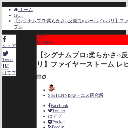
ホーム
GUT
【シグナムプロ:柔らかさ○反発力○ホールド○ポリ】ファ
プレ
GUT
Polyester
シェア
【シグナムプロ:柔らかさ○反
Tweet
リ】ファイヤーストーム レ
B!
はてブ
StarTENNIS@テニス研究所
Facebook
Twitter
はてブ
Pocket
Feedly