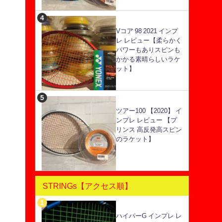
Vコア 98 2021 インプ
レ レビュー【柔らかく
パワーもありスピンも
かかる素晴らしいラケ
ット】
ツアー100 【2020】 イ
ンプレ レビュー 【プ
リンス 高反発高スピン
のラケット】
STRINGs【アクセス順】
ハイパーG インプレ レ