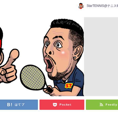
StarTENNIS@テニ
はてブ
Pocket
Feedly