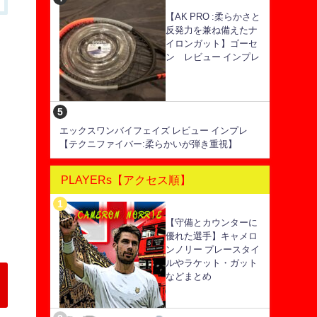
【AK PRO :柔らかさと
反発力を兼ね備えたナ
イロンガット】ゴーセ
ン レビュー インプレ
エックスワンバイフェイズ レビュー インプレ
【テクニファイバー:柔らかいが弾き重視】
PLAYERs【アクセス順】
【守備とカウンターに
優れた選手】キャメロ
ンノリー プレースタイ
ルやラケット・ガット
などまとめ