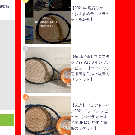
ス研究所
【2021年 現行ラケッ
トおすすめテニスラケ
ットを紹介】
【辛口評価】プロスタ
ッフ97 V13.0 インプレ
レビュー 【ウィルソン
使用者を選ぶ上級者向
けラケット】
【必読】ピュアドライ
ブ2021 インプレ レビ
ュー 【バボラ ホール
ド感UP扱いやすさ重
視のラケット】