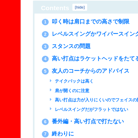
Contents
[
hide
]
叩く時は肩口までの高さで制限
1
レベルスイングかワイパースイン
2
スタンスの問題
3
高い打点はラケットヘッドをたて
4
友人のコーチからのアドバイス
5
テイクバックは高く
肩が開くのに注意
高い打点は力が入りにくいのでフェイスの
レベルスイングだがフラットではない
番外編・高い打点で打たない
6
終わりに
7