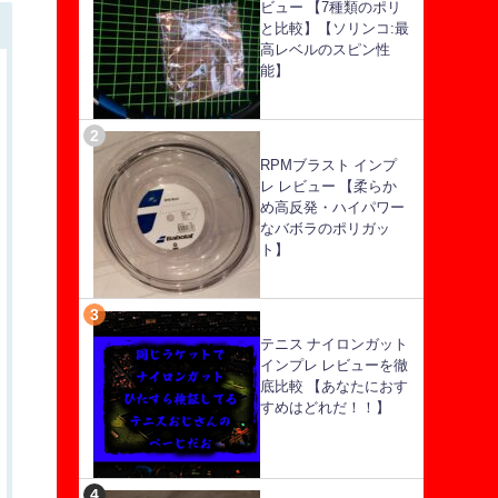
ビュー 【7種類のポリ
と比較】【ソリンコ:最
高レベルのスピン性
能】
RPMブラスト インプ
レ レビュー 【柔らか
め高反発・ハイパワー
なバボラのポリガッ
ト】
テニス ナイロンガット
インプレ レビューを徹
底比較 【あなたにおす
すめはどれだ！！】