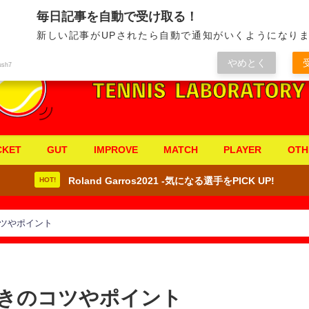
毎日記事を自動で受け取る！
新しい記事がUPされたら自動で通知がいくようになりま
やめとく
ush7
CKET
GUT
IMPROVE
MATCH
PLAYER
OTH
Roland Garros2021 -気になる選手をPICK UP!
HOT!
ツやポイント
きのコツやポイント