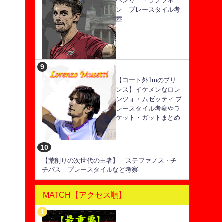
ヘンリー・ラクソネ
ン プレースタイル考
察
【コート外1mのプリ
ンス】イケメンなロレ
ンツォ・ムゼッティ プ
レースタイル考察やラ
ケット・ガットまとめ
【荒削りの次世代の王者】 ステファノス・チ
チパス プレースタイルなど考察
MATCH【アクセス順】