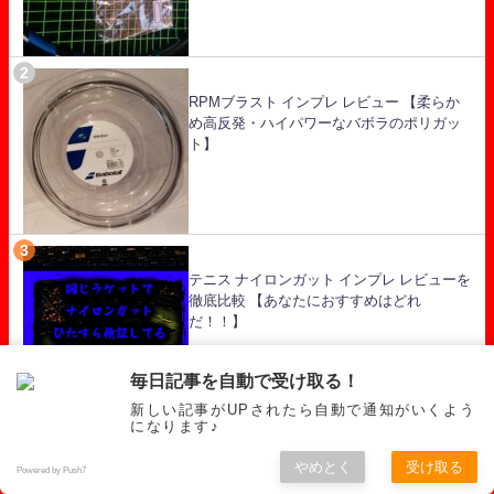
RPMブラスト インプレ レビュー 【柔らか
め高反発・ハイパワーなバボラのポリガッ
ト】
テニス ナイロンガット インプレ レビューを
徹底比較 【あなたにおすすめはどれ
だ！！】
毎日記事を自動で受け取る！
新しい記事がUPされたら自動で通知がいくよう
になります♪
【AK PRO :柔らかさと反発力を兼ね備えた
やめとく
受け取る
Powered by Push7
ナイロンガット】ゴーセン レビュー イン