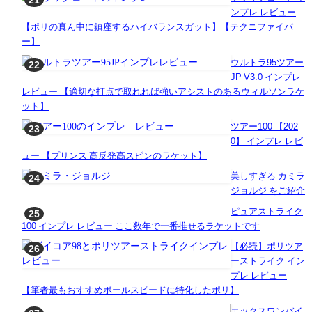
ンプレ レビュー
【ポリの真ん中に鎮座するハイバランスガット】【テクニファイバ
ー】
ウルトラ95ツアー
JP V3.0 インプレ
レビュー 【適切な打点で取れれば強いアシストのあるウィルソンラケ
ット】
ツアー100 【202
0】 インプレ レビ
ュー 【プリンス 高反発高スピンのラケット】
美しすぎる カミラ
ジョルジ をご紹介
ピュアストライク
100 インプレ レビュー ここ数年で一番推せるラケットです
【必読】ポリツア
ーストライク イン
プレ レビュー
【筆者最もおすすめボールスピードに特化したポリ】
エックスワンバイ