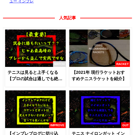
ュー インプレ
人気記事
MATCH
RACKET
テニスは見ると上手くなる
【2021年 現行ラケットおす
【プロの試合は通しでも絶対
すめテニスラケットを紹介】
に見るべき】
IMPROVE
GUT
【インプレブログに切り込
テニス ナイロンガット イン