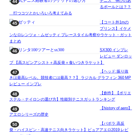
テニス 伸びのあ
るボールとは？？
打つコツとかいろいろ考えてみる
【コート外1mの
プリンス】イケメ
ンなロレンツォ・ムゼッティ プレースタイル考察やラケット・ガット
まとめ
SX300 インプレ
レビュー ダンロッ
プ 【高スピンアシスト＋高反発＋食いつきラケット】
【ヘッド:振り抜
きは最高レベル。競技者には最高？？】 ラジカル グラフィン 360 MP
レビュー インプレ
【創作】【ポリエ
ステル・ナイロンの選び方】性能別テニスガットランキング
【history of aero】
アエロシリーズの歴史
【バボラ:高反
発・ハイスピン・高速テニス向きラケット】ピュアアエロ2019 レビ