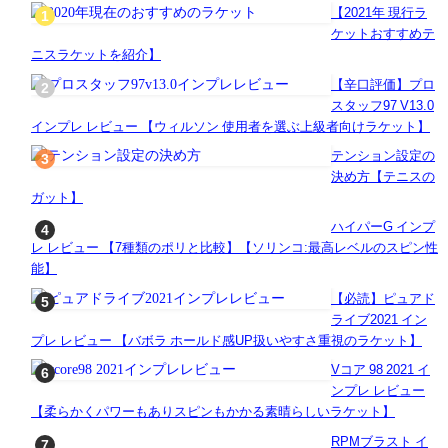
【2021年 現行ラ
ケットおすすめテ
ニスラケットを紹介】
【辛口評価】プロ
スタッフ97 V13.0
インプレ レビュー 【ウィルソン 使用者を選ぶ上級者向けラケット】
テンション設定の
決め方【テニスの
ガット】
ハイパーG インプ
レ レビュー 【7種類のポリと比較】【ソリンコ:最高レベルのスピン性
能】
【必読】ピュアド
ライブ2021 イン
プレ レビュー 【バボラ ホールド感UP扱いやすさ重視のラケット】
Vコア 98 2021 イ
ンプレ レビュー
【柔らかくパワーもありスピンもかかる素晴らしいラケット】
RPMブラスト イ