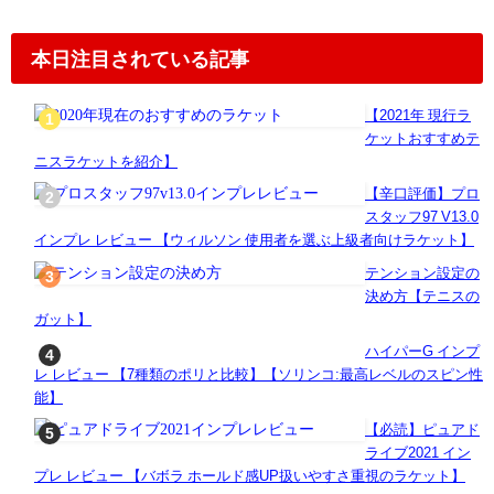
本日注目されている記事
【2021年 現行ラ
ケットおすすめテ
ニスラケットを紹介】
【辛口評価】プロ
スタッフ97 V13.0
インプレ レビュー 【ウィルソン 使用者を選ぶ上級者向けラケット】
テンション設定の
決め方【テニスの
ガット】
ハイパーG インプ
レ レビュー 【7種類のポリと比較】【ソリンコ:最高レベルのスピン性
能】
【必読】ピュアド
ライブ2021 イン
プレ レビュー 【バボラ ホールド感UP扱いやすさ重視のラケット】