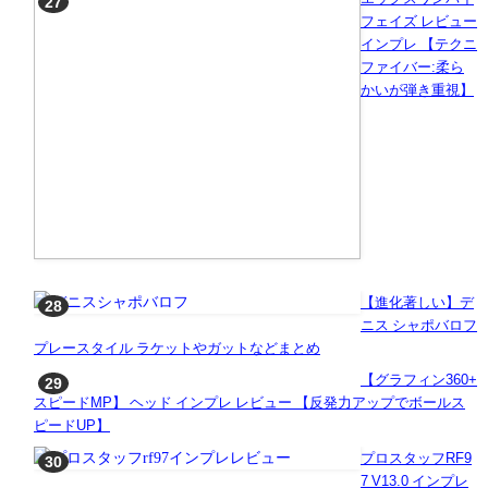
フェイズ レビュー
インプレ 【テクニ
ファイバー:柔ら
かいが弾き重視】
【進化著しい】デ
ニス シャポバロフ
プレースタイル ラケットやガットなどまとめ
【グラフィン360+
スピードMP】 ヘッド インプレ レビュー 【反発力アップでボールス
ピードUP】
プロスタッフRF9
7 V13.0 インプレ