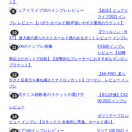
ト】
【必読】ピュアド
ライブ2021 イン
プレ レビュー 【バボラ ホールド感UP扱いやすさ重視のラケット】
【ウィルソン・N
XT】 最大級の柔らかさとホールド感のあるガット レビュー インプレ
FX500 インプレ
レビュー 【10種
類以上のガットで比較】【攻撃的なプレーヤーにおすすめなダンロッ
プラケット】
【AK PRO :柔ら
かさと反発力を兼ね備えたナイロンガット】ゴーセン レビュー イン
プレ
【辛口評価】CX2
00 2021 インプレ
レビュー
ポリツアープロ レ
ビュー インプレ 【ヨネックス:全体的に秀逸。ホールド感○】
Vコア 100 2021 イ