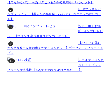
【柔らかくパワーもありスピンもかかる素晴らしいラケット】
RPMブラスト イ
ンプレ レビュー 【柔らかめ高反発・ハイパワーなバボラのポリガッ
ト】
ツアー100 【202
0】 インプレ レビ
ュー 【プリンス 高反発高スピンのラケット】
【AK PRO :柔ら
かさと反発力を兼ね備えたナイロンガット】ゴーセン レビュー イン
プレ
テニス ナイロンガ
ット インプレ レ
ビューを徹底比較 【あなたにおすすめはどれだ！！】