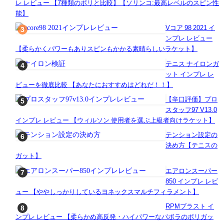
レ レビュー 【7種類のポリと比較】【ソリンコ:最高レベルのスピン性
能】
Vコア 98 2021 イ
ンプレ レビュー
【柔らかくパワーもありスピンもかかる素晴らしいラケット】
テニス ナイロンガ
ット インプレ レ
ビューを徹底比較 【あなたにおすすめはどれだ！！】
【辛口評価】プロ
スタッフ97 V13.0
インプレ レビュー 【ウィルソン 使用者を選ぶ上級者向けラケット】
テンション設定の
決め方【テニスの
ガット】
エアロンスーパー
850 インプレ レビ
ュー 【ややしっかりしているヨネックスマルチフィラメント】
RPMブラスト イ
ンプレ レビュー 【柔らかめ高反発・ハイパワーなバボラのポリガッ