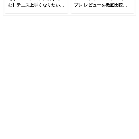
む】テニス上手くなりたいな
プレ レビューを徹底比較
らラケットとガットは変える
【あなたにおすすめはどれ
な！？
だ！！】