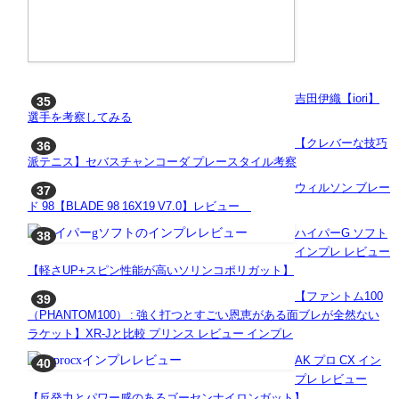
吉田伊織【iori】
選手を考察してみる
【クレバーな技巧
派テニス】セバスチャンコーダ プレースタイル考察
ウィルソン ブレー
ド 98【BLADE 98 16X19 V7.0】レビュー
ハイパーG ソフト
インプレ レビュー
【軽さUP+スピン性能が高いソリンコポリガット】
【ファントム100
（PHANTOM100） : 強く打つとすごい恩恵がある面ブレが全然ない
ラケット】XR-Jと比較 プリンス レビュー インプレ
AK プロ CX イン
プレ レビュー
【反発力とパワー感のあるゴーセンナイロンガット】