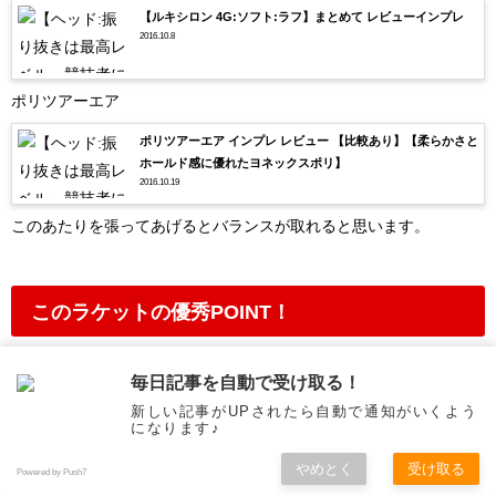
【ルキシロン 4G:ソフト:ラフ】まとめて レビューインプレ
2016.10.8
ポリツアーエア
ポリツアーエア インプレ レビュー 【比較あり】【柔らかさと
ホールド感に優れたヨネックスポリ】
2016.10.19
このあたりを張ってあげるとバランスが取れると思います。
このラケットの優秀POINT！
毎日記事を自動で受け取る！
速いボールが一番の魅力
新しい記事がUPされたら自動で通知がいくよう
になります♪
速い球弾きから繰り出されるボールスピードはかなりのクオリティ
ーで個人的には現存のラケットで最強だと思っています。
やめとく
受け取る
Powered by Push7