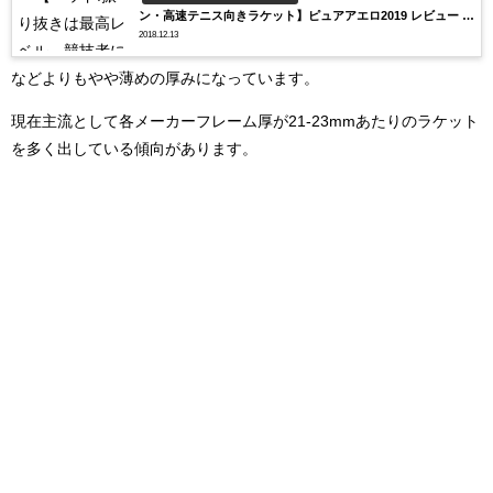
ン・高速テニス向きラケット】ピュアアエロ2019 レビュー イ
2018.12.13
ンプレ
などよりもやや薄めの厚みになっています。
現在主流として各メーカーフレーム厚が21-23mmあたりのラケット
を多く出している傾向があります。