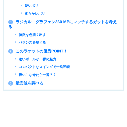
硬いポリ
柔らかいポリ
ラジカル グラフェン360 MPにマッチするガットを考え
6
る
特徴を色濃く出す
バランスを整える
このラケットの優秀POINT！
7
速いボールが一番の魅力
コンパクトなスイングで一発逆転
扱いこなせたら一番？？
最安値を調べる
8