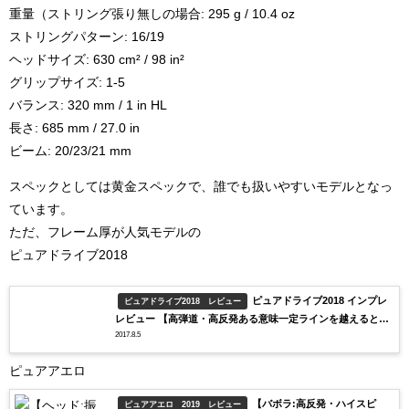
重量（ストリング張り無しの場合: 295 g / 10.4 oz
ストリングパターン: 16/19
ヘッドサイズ: 630 cm² / 98 in²
グリップサイズ: 1-5
バランス: 320 mm / 1 in HL
長さ: 685 mm / 27.0 in
ビーム: 20/23/21 mm
スペックとしては黄金スペックで、誰でも扱いやすいモデルとなっ
ています。
ただ、フレーム厚が人気モデルの
ピュアドライブ2018
ピュアドライブ2018 インプレ
ピュアドライブ2018 レビュー
レビュー 【高弾道・高反発ある意味一定ラインを越えると上
2017.8.5
級者向けラケット】
ピュアアエロ
【バボラ:高反発・ハイスピ
ピュアアエロ 2019 レビュー