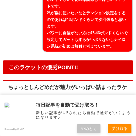
トです。
私が楽に使いたいなとテンション設定をする
のであれば43ポンドくらいで次回張ると思い
ます。
パワーに自信がない方は43-46ポンドくらいで
設定してガットも柔らかいポリないしナイロ
ン系統が初めは無難と考えています。
このラケットの優秀POINT!!
ちょっとしんどめだが魅力がいっぱい詰まったラケ
ット
毎日記事を自動で受け取る！
新しい記事がUPされたら自動で通知がいくよう
になります♪
EZONEシリーズの良さは扱う難易度は高めだ
けど、ボールの伸びや威力、コントロール性
やめとく
受け取る
Powered by Push7
の良さです。