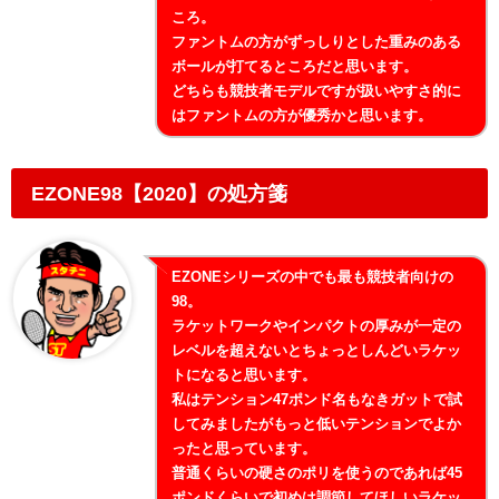
ころ。
ファントムの方がずっしりとした重みのある
ボールが打てるところだと思います。
どちらも競技者モデルですが扱いやすさ的に
はファントムの方が優秀かと思います。
EZONE98【2020】の処方箋
EZONEシリーズの中でも最も競技者向けの
98。
ラケットワークやインパクトの厚みが一定の
レベルを超えないとちょっとしんどいラケッ
トになると思います。
私はテンション47ポンド名もなきガットで試
してみましたがもっと低いテンションでよか
ったと思っています。
普通くらいの硬さのポリを使うのであれば45
ポンドくらいで初めは調節してほしいラケッ