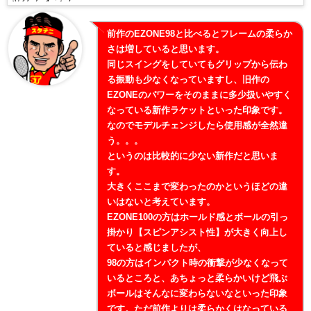
前作のEZONE98と比べるとフレームの柔らか
さは増していると思います。
同じスイングをしていてもグリップから伝わ
る振動も少なくなっていますし、旧作の
EZONEのパワーをそのままに多少扱いやすく
なっている新作ラケットといった印象です。
なのでモデルチェンジしたら使用感が全然違
う。。。
というのは比較的に少ない新作だと思いま
す。
大きくここまで変わったのかというほどの違
いはないと考えています。
EZONE100の方はホールド感とボールの引っ
掛かり【スピンアシスト性】が大きく向上し
ていると感じましたが、
98の方はインパクト時の衝撃が少なくなって
いるところと、あちょっと柔らかいけど飛ぶ
ボールはそんなに変わらないなといった印象
です。ただ前作よりは柔らかくはなっている