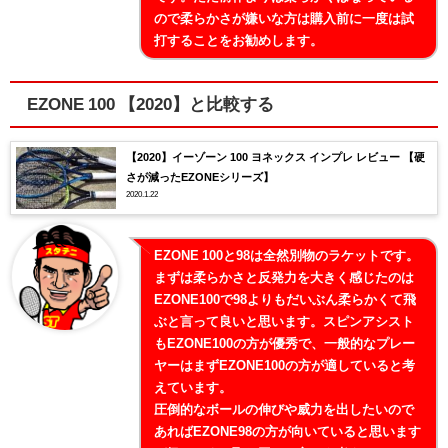
ので柔らかさが嫌いな方は購入前に一度は試
打することをお勧めします。
EZONE 100 【2020】と比較する
【2020】イーゾーン 100 ヨネックス インプレ レビュー 【硬
さが減ったEZONEシリーズ】
2020.1.22
EZONE 100と98は全然別物のラケットです。
まずは柔らかさと反発力を大きく感じたのは
EZONE100で98よりもだいぶん柔らかくて飛
ぶと言って良いと思います。スピンアシスト
もEZONE100の方が優秀で、一般的なプレー
ヤーはまずEZONE100の方が適していると考
えています。
圧倒的なボールの伸びや威力を出したいので
あればEZONE98の方が向いていると思います