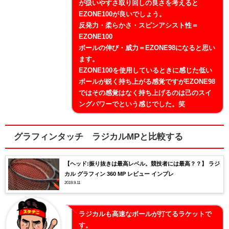
が扱いやすさ取り回しの良さを考えると
EZONE100が良いでしょう。
反発力・柔らかさ・スピンアシスト性＝
EZONE100
ボールの伸び・威力＝EZONE98になると思い
ます。
EZONE100を使用しているときに感じた低い
ボールが鋭く持ち上がる感覚ですがEZONE98
ではその感覚はなく持ち上げるのは己のスイ
ングパワーでという感じでした。笑
グラフィンタッチ ラジカルMPと比較する
【ヘッド:振り抜きは最高レベル。競技者には最高？？】 ラジ
カル グラフィン 360 MP レビュー インプレ
2019.9.11
ラジカルも高速なボールが打てるラケットで
す。