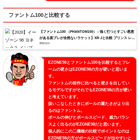
ファントム100と比較する
【ファントム100 （PHANTOM100） : 強く打つとすごい恩恵
がある面ブレが全然ないラケット】XR-Jと比較 プリンス レビ
2019.12.3
ュー インプレ
EZONE98とファントム100を比較するとフレ
ームの硬さはEZONE98の方が硬いと思いま
す。
ファントムの前作に比べると硬さを出してい
るモデルですがそれでもEZONE98の方が硬い
と考えています。
扱いこなしたときにボールの重たさがより出
るのはファントム。
ボールの伸びとボールスピード、威力バラン
スよく出るのがEZONE98だと思います。
個人的にこの二機種の比較でポイントなのは
EZONE98の方がボールスピードが出やすいと