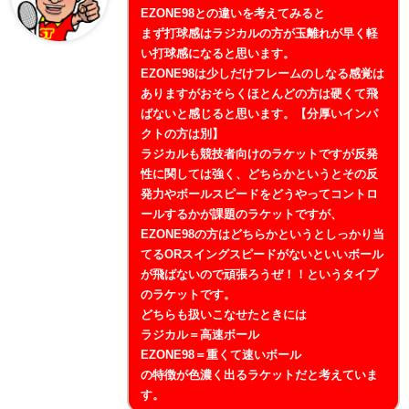
EZONE98との違いを考えてみると
まず打球感はラジカルの方が玉離れが早く軽
い打球感になると思います。
EZONE98は少しだけフレームのしなる感覚は
ありますがおそらくほとんどの方は硬くて飛
ばないと感じると思います。【分厚いインパ
クトの方は別】
ラジカルも競技者向けのラケットですが反発
性に関しては強く、どちらかというとその反
発力やボールスピードをどうやってコントロ
ールするかが課題のラケットですが、
EZONE98の方はどちらかというとしっかり当
てるORスイングスピードがないといいボール
が飛ばないので頑張ろうぜ！！というタイプ
のラケットです。
どちらも扱いこなせたときには
ラジカル＝高速ボール
EZONE98＝重くて速いボール
の特徴が色濃く出るラケットだと考えていま
す。