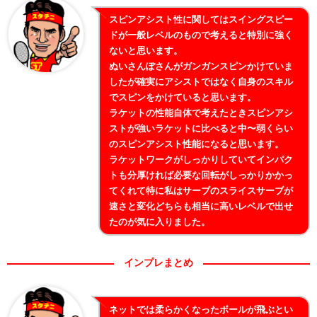
スピンアシスト性に関してはスイングスピー
ドが一般レベルのもので考えると特別に強く
ないと思います。
ぬいさんぽさんがガンガンスピンかけていま
したが確実にアシストではなく自身のスキル
でスピンをかけていると思います。
ラケットの性能自体で考えたときスピンアシ
ストが強いラケットに比べると中〜弱くらい
のスピンアシスト性能になると思います。
ラケットワークがしっかりしていてインパク
トも分厚ければ必要な回転がしっかりかかっ
てくれて特に私はサーブのスライスサーブが
速さと変化どちらも相当に高いレベルで出せ
たのが気に入りました。
インプレまとめ
ネットでは柔らかくなったボールが飛ぶとい