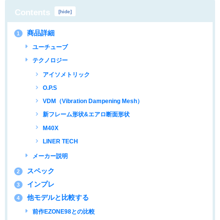
Contents
[
hide
]
商品詳細
1
ユーチューブ
テクノロジー
アイソメトリック
O.P.S
VDM（Vibration Dampening Mesh）
新フレーム形状&エアロ断面形状
M40X
LINER TECH
メーカー説明
スペック
2
インプレ
3
他モデルと比較する
4
前作EZONE98との比較