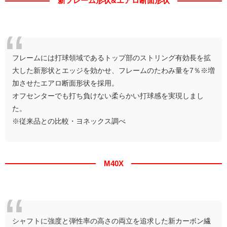
新フレーム形状&エアロ断面形状
フレームには打球領域であるトップ部のストリング有効長を拡
大した新形状とエッジを効かせ、フレームのたわみ量を7％※増
加させたエアロ断面形状を採用。
オフセンターでも打ち負けない柔らかい打球感を実現しまし
た。
※従来品との比較・ヨネックス調べ
M40X
シャフトに強度と弾性率の高さの両立を追求した新カーボン繊