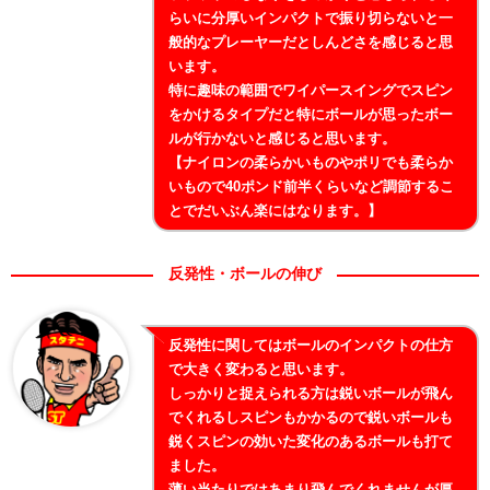
らいに分厚いインパクトで振り切らないと一
般的なプレーヤーだとしんどさを感じると思
います。
特に趣味の範囲でワイパースイングでスピン
をかけるタイプだと特にボールが思ったボー
ルが行かないと感じると思います。
【ナイロンの柔らかいものやポリでも柔らか
いもので40ポンド前半くらいなど調節するこ
とでだいぶん楽にはなります。】
反発性・ボールの伸び
反発性に関してはボールのインパクトの仕方
で大きく変わると思います。
しっかりと捉えられる方は鋭いボールが飛ん
でくれるしスピンもかかるので鋭いボールも
鋭くスピンの効いた変化のあるボールも打て
ました。
薄い当たりではあまり飛んでくれませんが厚