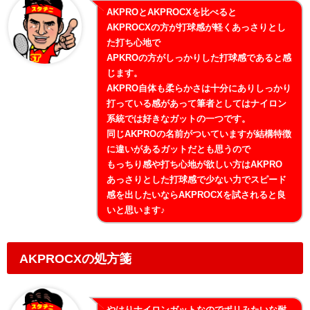
AKPROとAKPROCXを比べると
AKPROCXの方が打球感が軽くあっさりとし
た打ち心地で
APKROの方がしっかりした打球感であると感
じます。
AKPRO自体も柔らかさは十分にありしっかり
打っている感があって筆者としてはナイロン
系統では好きなガットの一つです。
同じAKPROの名前がついていますが結構特徴
に違いがあるガットだとも思うので
もっちり感や打ち心地が欲しい方はAKPRO
あっさりとした打球感で少ない力でスピード
感を出したいならAKPROCXを試されると良
いと思います♪
AKPROCXの処方箋
やはりナイロンガットなのでポリみたいな耐