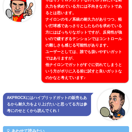
久力を求めている方には不向きなガットであ
るとは思います。
ナイロンのモノ系統の耐久力がありつつ、軽
い打球感であっさりとしたものを求めている
方にはばっちりなガットですが、反発性が強
いので緩すぎるテンションではコントロール
の難しさも感じる可能性があります。
ユーザーとしては、誰でも扱いやすいガット
ではありますが、
他ナイロンでガットがすぐに切れてしまうと
いう方がポリに入る前に試すと良いガットな
のかなと考えています♪
AKPROCXにはハイブリッドガットの販売もあ
るから耐久力をより上げたいと思ってる方は参
考にのせとくから読んでくれ！
あわせて読みたい