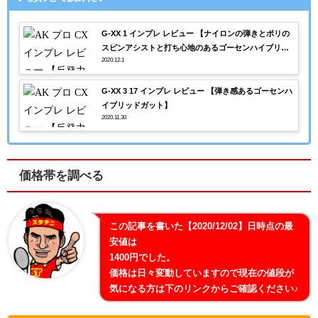
G-XX 1 インプレ レビュー 【ナイロンの弾きとポリの
スピンアシストと打ち心地のあるゴーセンハイブリッ
2020.12.1
ド】
G-XX 3 17 インプレ レビュー 【弾き感あるゴーセンハ
イブリッドガット】
2020.11.30
価格帯を調べる
この記事を書いた【2020/12/02】日時点の最
安値は
1400円でした。
価格は日々変動していますので現在の値段が
気になる方は下のリンクからご確認ください♪