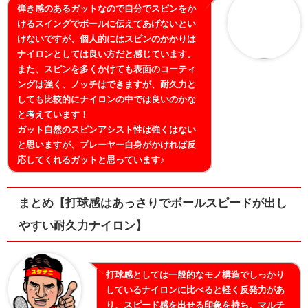
弾き感のあるガットなので自分でスピンをか
けるスイングでボールに伝えてあげないとい
けないですが、個人的にはスピンのかかりは
ナイロンとしては良い方だと感じています。
また、スピンを多くかけても表面のコーティ
ングは強く、ノッチはできますが、耐久力と
しても比較的にナイロンの中では良いのかな
と考えています！
ガット自然のスピンアシスト性は強くはない
と思いますが、プレーヤー自身がかければ反
応してくれるガットと思っています♪
まとめ【打球感はあっさりでボールスピードが出し
やすい耐久力ナイロン】
打球感としては一般的なモノ構造でしっかり
しているナイロンに比べると軽く反発力があ
り、スピード感を出せる印象を持ち、マルチ