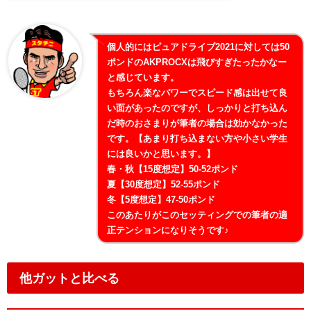
個人的にはピュアドライブ2021に対しては50
ポンドのAKPROCXは飛びすぎたったかなー
と感じています。
もちろん楽なパワーでスピード感は出せて良
い面があったのですが、しっかりと打ち込ん
だ時のおさまりが筆者の場合は効かなかった
です。【あまり打ち込まない方や小さい学生
には良いかと思います。】
春・秋【15度想定】50-52ポンド
夏【30度想定】52-55ポンド
冬【5度想定】47-50ポンド
このあたりがこのセッティングでの筆者の適
正テンションになりそうです♪
他ガットと比べる