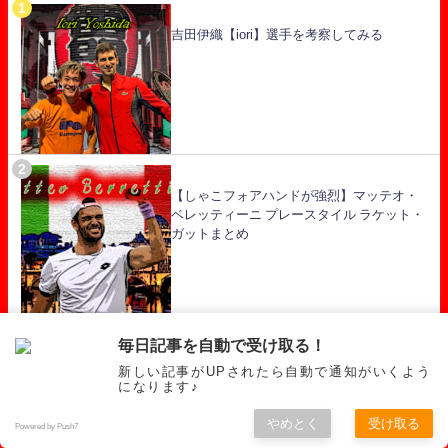
吉田伊織【iori】選手を考察してみる
【しゃこフォアハンドが強烈】マッテオ・
ベレッティーニ プレースタイル ラケット・
ガットまとめ
毎日記事を自動で受け取る！
カレンハチャノフ プレースタイルなどまと
新しい記事がUPされたら自動で通知がいくよう
め
になります♪
やめとく
受け取る
Powered by Push7