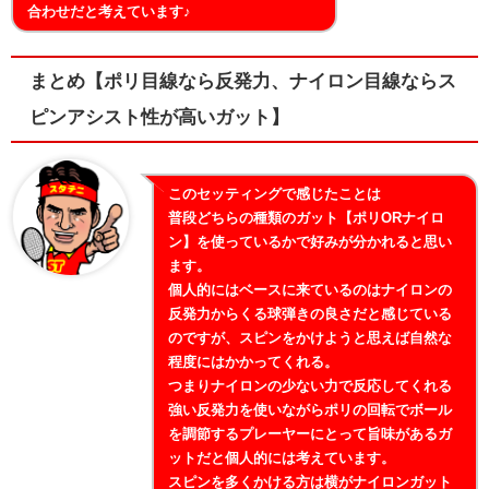
合わせだと考えています♪
まとめ【ポリ目線なら反発力、ナイロン目線ならス
ピンアシスト性が高いガット】
このセッティングで感じたことは
普段どちらの種類のガット【ポリORナイロ
ン】を使っているかで好みが分かれると思い
ます。
個人的にはベースに来ているのはナイロンの
反発力からくる球弾きの良さだと感じている
のですが、スピンをかけようと思えば自然な
程度にはかかってくれる。
つまりナイロンの少ない力で反応してくれる
強い反発力を使いながらポリの回転でボール
を調節するプレーヤーにとって旨味があるガ
ットだと個人的には考えています。
スピンを多くかける方は横がナイロンガット