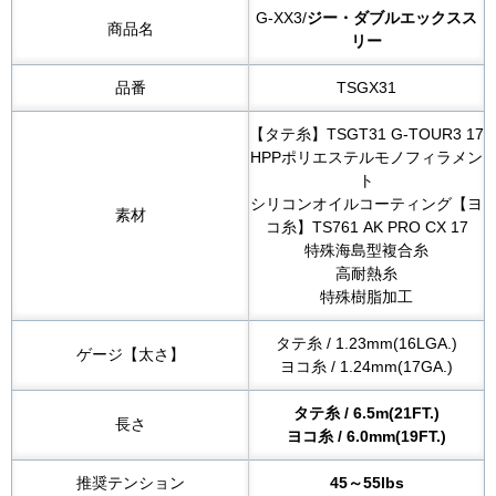
G-XX3/
ジー・ダブルエックスス
商品名
リー
品番
TSGX31
【タテ糸】TSGT31 G-TOUR3 17
HPPポリエステルモノフィラメン
ト
シリコンオイルコーティング
【ヨ
素材
コ糸】TS761 AK PRO CX 17
特殊海島型複合糸
高耐熱糸
特殊樹脂加工
タテ糸 / 1.23mm(16LGA.)
ゲージ【太さ】
ヨコ糸 / 1.24mm(17GA.)
タテ糸 / 6.5m(21FT.)
長さ
ヨコ糸 / 6.0mm(19FT.)
推奨テンション
45～55lbs