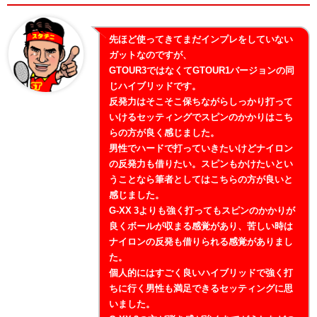
先ほど使ってきてまだインプレをしていない
ガットなのですが、
GTOUR3ではなくてGTOUR1バージョンの同
じハイブリッドです。
反発力はそこそこ保ちながらしっかり打って
いけるセッティングでスピンのかかりはこち
らの方が良く感じました。
男性でハードで打っていきたいけどナイロン
の反発力も借りたい。スピンもかけたいとい
うことなら筆者としてはこちらの方が良いと
感じました。
G-XX 3よりも強く打ってもスピンのかかりが
良くボールが収まる感覚があり、苦しい時は
ナイロンの反発も借りられる感覚がありまし
た。
個人的にはすごく良いハイブリッドで強く打
ちに行く男性も満足できるセッティングに思
いました。