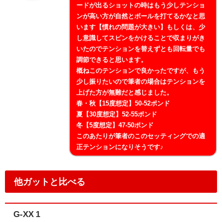
ードが出るショットの時はもう少しテンショ
ンが高い方が自然とボールを打てるかなと思
います【慣れの問題が大きい】もしくは、少
し意識してスピンをかけることで収まりがき
いたのでテンションを替えずとも回転量でも
調節できると思います。
概ねこのテンションで良かったですが、もう
少し振りたいので筆者の場合はテンションを
上げた方が無難だと感じました。
春・秋【15度想定】50-52ポンド
夏【30度想定】52-55ポンド
冬【5度想定】47-50ポンド
このあたりが筆者のこのセッティングでの適
正テンションになりそうです♪
他ガットと比べる
G-XX 1