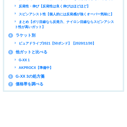
反発性・伸び【反発性は良く伸びはほどほど】
スピンアシスト性【個人的には反発感が強くオーバー気味に】
まとめ【ポリ目線なら反発力、ナイロン目線ならスピンアシス
ト性が高いガット】
ラケット別
4
ピュアドライブ2021【50ポンド】【2020/11/30】
他ガットと比べる
5
G-XX 1
AKPROCX【準備中】
G-XX 3の処方箋
6
価格帯を調べる
7