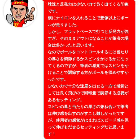
球速と反発力は少ない力で良く出てくる印象
です。
横にナイロンを入れることで想像以上にボー
ルが走りました。
しかし、フラットベースで打つと反発力が強
すぎ、そのままアウトになることが筆者の場
合は多かったと思います。
なのでボールをコントロールするには当たり
の厚さを調節するかスピンをかけるかになっ
てくるのですが、筆者の感覚ではスピンをか
けることで調節する方がボールを収めやすか
ったです。
少ない力で十分な速度を出せる一方で感覚と
しては良く飛びので回転量で調節する必要が
あるセッティング。
スピンの量と当たりの厚さの兼ね合いで筆者
は伸び感を出すのがすこし難しかったです
が、使用者の感覚がはまればスピード感を保
って伸びもだせるセッティングだと思いま
す！