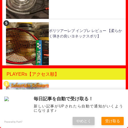
ポリツアーレブ インプレ レビュー 【柔らか
く弾きの良いヨネックスポリ】
PLAYERs【アクセス順】
ディエゴ・シュワルツマン プレースタイ
ルや身長などまとめ
毎日記事を自動で受け取る！
新しい記事がUPされたら自動で通知がいくよう
になります♪
やめとく
受け取る
Powered by Push7