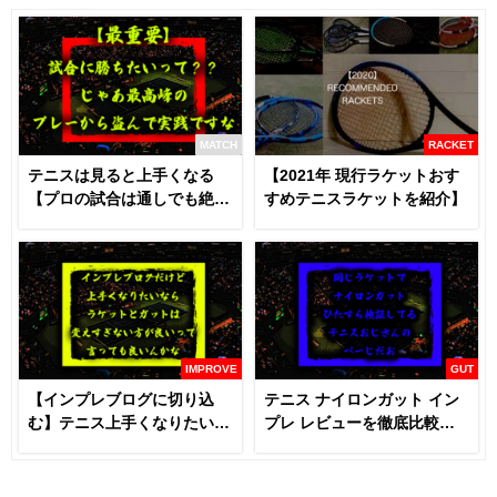
MATCH
RACKET
テニスは見ると上手くなる
【2021年 現行ラケットおす
【プロの試合は通しでも絶対
すめテニスラケットを紹介】
に見るべき】
IMPROVE
GUT
【インプレブログに切り込
テニス ナイロンガット イン
む】テニス上手くなりたいな
プレ レビューを徹底比較
らラケットとガットは変える
【あなたにおすすめはどれ
な！？
だ！！】