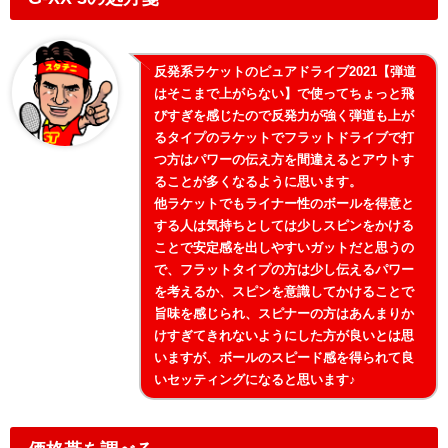
反発系ラケットのピュアドライブ2021【弾道
はそこまで上がらない】で使ってちょっと飛
びすぎを感じたので反発力が強く弾道も上が
るタイプのラケットでフラットドライブで打
つ方はパワーの伝え方を間違えるとアウトす
ることが多くなるように思います。
他ラケットでもライナー性のボールを得意と
する人は気持ちとしては少しスピンをかける
ことで安定感を出しやすいガットだと思うの
で、フラットタイプの方は少し伝えるパワー
を考えるか、スピンを意識してかけることで
旨味を感じられ、スピナーの方はあんまりか
けすぎてきれないようにした方が良いとは思
いますが、ボールのスピード感を得られて良
いセッティングになると思います♪