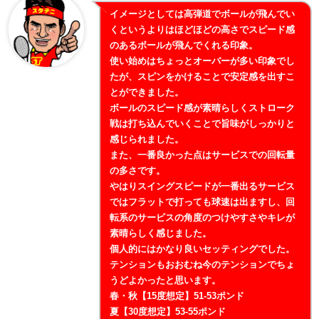
イメージとしては高弾道でボールが飛んでい
くというよりはほどほどの高さでスピード感
のあるボールが飛んでくれる印象。
使い始めはちょっとオーバーが多い印象でし
たが、スピンをかけることで安定感を出すこ
とができました。
ボールのスピード感が素晴らしくストローク
戦は打ち込んでいくことで旨味がしっかりと
感じられました。
また、一番良かった点はサービスでの回転量
の多さです。
やはりスイングスピードが一番出るサービス
ではフラットで打っても球速は出ますし、回
転系のサービスの角度のつけやすさやキレが
素晴らしく感じました。
個人的にはかなり良いセッティングでした。
テンションもおおむね今のテンションでちょ
うどよかったと思います。
春・秋【15度想定】51-53ポンド
夏【30度想定】53-55ポンド