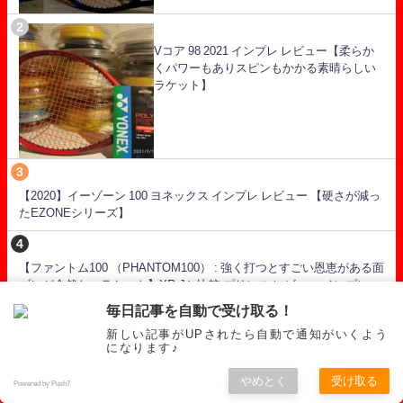
Vコア 98 2021 インプレ レビュー【柔らか
くパワーもありスピンもかかる素晴らしい
ラケット】
【2020】イーゾーン 100 ヨネックス インプレ レビュー 【硬さが減っ
たEZONEシリーズ】
【ファントム100 （PHANTOM100） : 強く打つとすごい恩恵がある面
ブレが全然ないラケット】XR-Jと比較 プリンス レビュー インプレ
毎日記事を自動で受け取る！
新しい記事がUPされたら自動で通知がいくよう
プロスタッフRF97 V13.0 インプレ レビュー 【ウィルソン 打点さえ遅
になります♪
れなければ最高なパワーラケット】
やめとく
受け取る
Powered by Push7