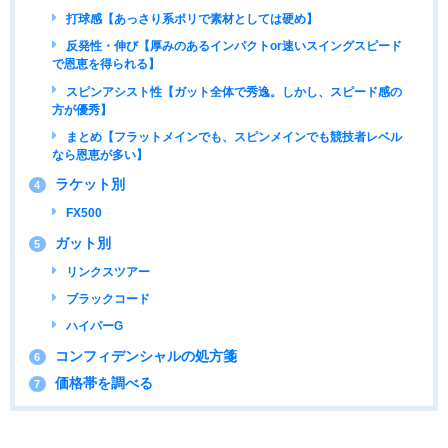
打球感【あっさり系ポリで素材としては硬め】
反発性・伸び【厚みのあるインパクトor速いスイングスピード
で恩恵を得られる】
スピンアシスト性【ガット全体で秀逸。しかし、スピード感の
方が優秀】
まとめ【フラットメインでも、スピンメインでも競技者レベル
なら恩恵が多い】
ラケット別
4
FX500
ガット別
5
リンクスツアー
ブラックコード
ハイパーG
コンフィデンシャルの処方箋
6
価格帯を調べる
7