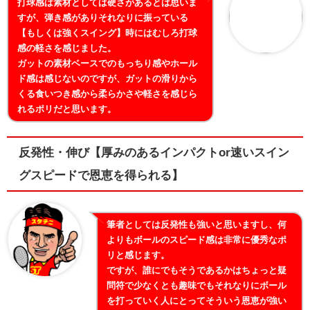
打球感は素材としては硬さがあるとは思いま
すが、弾き感がありそれなりに振っている
【もしくは強くスイング】時にはむしろ打球
感の軽さを感じました。
ガットの素材ベースでのもっちり感やホール
ド感は感じないのですが、ガットの滑りから
くる食いつき感から柔らかさや軽さを感じら
れるポリだと思います。
反発性・伸び【厚みのあるインパクトor速いスイン
グスピードで恩恵を得られる】
筆者としては反発性も強いと思いますし、何
よりもボールのスピード感は非常に優秀なポ
リと感じます。
ですが、誰にでもそうであるかはちょっと疑
問符で少なくとも趣味でもそれなりにボール
を打っていく人にとってそういう恩恵が強い