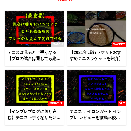
MATCH
RACKET
テニスは見ると上手くなる
【2021年 現行ラケットおす
【プロの試合は通しでも絶対
すめテニスラケットを紹介】
に見るべき】
IMPROVE
GUT
【インプレブログに切り込
テニス ナイロンガット イン
む】テニス上手くなりたいな
プレ レビューを徹底比較
らラケットとガットは変える
【あなたにおすすめはどれ
な！？
だ！！】