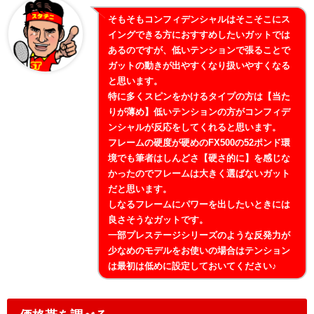
そもそもコンフィデンシャルはそこそこにス
イングできる方におすすめしたいガットでは
あるのですが、低いテンションで張ることで
ガットの動きが出やすくなり扱いやすくなる
と思います。
特に多くスピンをかけるタイプの方は【当た
りが薄め】低いテンションの方がコンフィデ
ンシャルが反応をしてくれると思います。
フレームの硬度が硬めのFX500の52ポンド環
境でも筆者はしんどさ【硬さ的に】を感じな
かったのでフレームは大きく選ばないガット
だと思います。
しなるフレームにパワーを出したいときには
良さそうなガットです。
一部プレステージシリーズのような反発力が
少なめのモデルをお使いの場合はテンション
は最初は低めに設定しておいてください♪