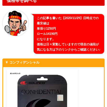
価格帯を調べる
この記事を書いた【2020/11/29】日時点での
最安値は
単張り1250円
ロール14190円
になります。
価格は日々変動していますので現在の値段が
気になる方は下のリンクからご確認ください♪
コンフィデンシャル