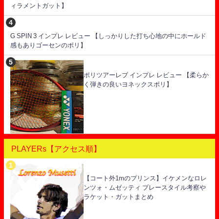
ィラメントガット】
G SPIN 3 インプレ レビュー 【しっかりした打ち心地の中にホールド
感もありゴーセンのポリ】
ポリツアーレブ インプレ レビュー 【柔らか
く弾きの良いヨネックスポリ】
PLAYERs【アクセス順】
【コート外1mのプリンス】イケメンなロレ
ンツォ・ムゼッティ プレースタイル考察や
ラケット・ガットまとめ