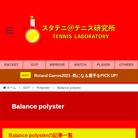
RACKET
GUT
IMPROVE
MATCH
PLAYER
OTHERS
Roland Garros2021 -気になる選手をPICK UP!
HOT!
ホーム
GUT
Polyester
Balance polyster
Balance polyster
Balance polysterの記事一覧