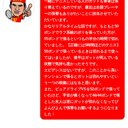
一緒にテニスしている人のガットも筆者は張
り替えているのですが、最近は全国プレーヤ
ーの張替もありがたいことに担当させていた
だいています。
かなりリアルタイムな話ですが、もともと50
ポンドでラフ系統のポリを張っていた方が、
55ポンドで張るといつもの半分の時間で切れ
ていました。【正確には5時間ほどのテニス】
50ポンドで張っているときは切れるまで使っ
てはいましたが、後半はガットが死んでいる
状態で気持ち悪かったそうです。
エピデンスはないですが、このことから高い
テンションで張るとガットは切れやすいとい
う一つの根拠にはなると思います。
また、ピュアドライブVSを52ポンドで張って
いたけど、手首が痛くなって46/44ポンドで落
とした友人は逆にガットが切れなくなってび
よんびよんで張替をお願いするようになりま
した！