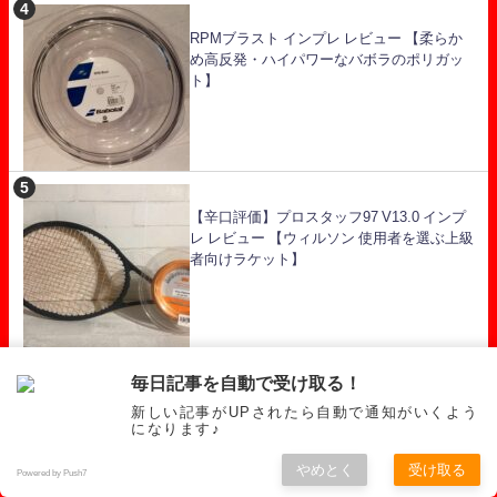
RPMブラスト インプレ レビュー 【柔らか
め高反発・ハイパワーなバボラのポリガッ
ト】
【辛口評価】プロスタッフ97 V13.0 インプ
レ レビュー 【ウィルソン 使用者を選ぶ上級
者向けラケット】
毎日記事を自動で受け取る！
Vコア 98 2021 インプレ レビュー【柔らか
新しい記事がUPされたら自動で通知がいくよう
くパワーもありスピンもかかる素晴らしい
になります♪
ラケット】
やめとく
受け取る
Powered by Push7