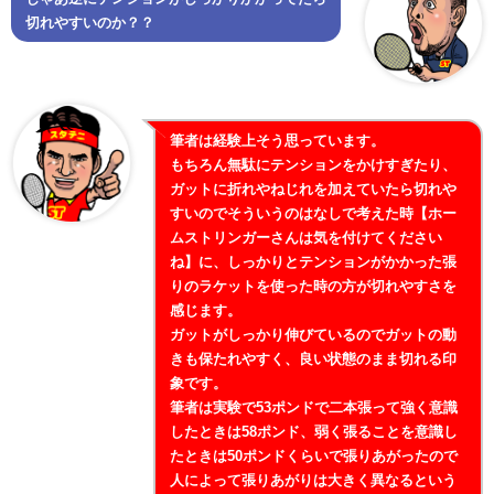
切れやすいのか？？
筆者は経験上そう思っています。
もちろん無駄にテンションをかけすぎたり、
ガットに折れやねじれを加えていたら切れや
すいのでそういうのはなしで考えた時【ホー
ムストリンガーさんは気を付けてください
ね】に、しっかりとテンションがかかった張
りのラケットを使った時の方が切れやすさを
感じます。
ガットがしっかり伸びているのでガットの動
きも保たれやすく、良い状態のまま切れる印
象です。
筆者は実験で53ポンドで二本張って強く意識
したときは58ポンド、弱く張ることを意識し
たときは50ポンドくらいで張りあがったので
人によって張りあがりは大きく異なるという