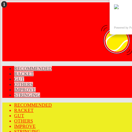
Powered by P
RECOMMENDED
RACKET
GUT
OTHERS
IMPROVE
STRINGING
RECOMMENDED
RACKET
GUT
OTHERS
IMPROVE
STRINGING