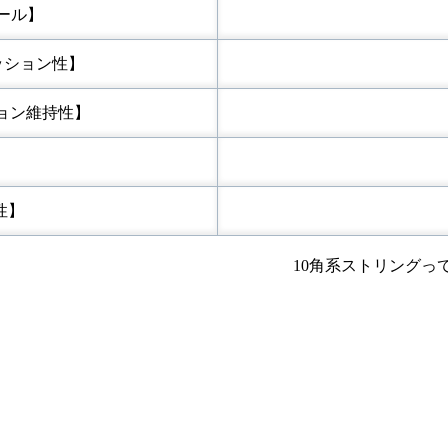
ロール】
t【クッション性】
【テンション維持性】
】
久性】
10角系ストリングっ