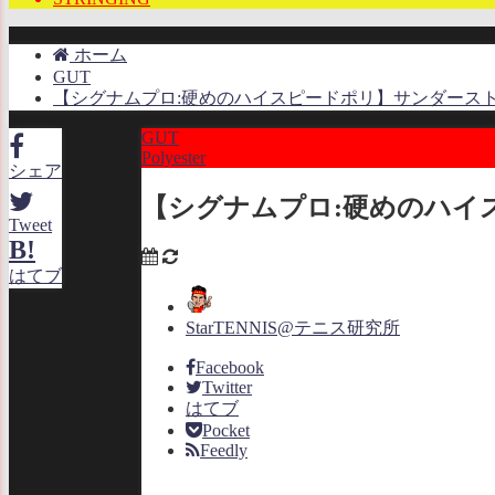
ホーム
GUT
【シグナムプロ:硬めのハイスピードポリ】サンダースト
GUT
Polyester
シェア
【シグナムプロ:硬めのハイ
Tweet
B!
はてブ
StarTENNIS@テニス研究所
Facebook
Twitter
はてブ
Pocket
Feedly