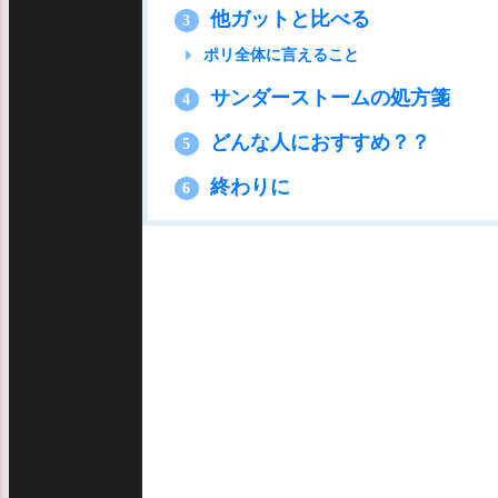
他ガットと比べる
3
ポリ全体に言えること
サンダーストームの処方箋
4
どんな人におすすめ？？
5
終わりに
6