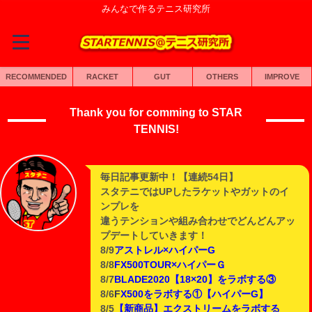
みんなで作るテニス研究所
RECOMMENDED
RACKET
GUT
OTHERS
IMPROVE
Thank you for comming to STAR
TENNIS!
毎日記事更新中！【連続54日】
スタテニではUPしたラケットやガットのイ
ンプレを
違うテンションや組み合わせでどんどんアッ
プデートしていきます！
8/9
アストレル×ハイパーG
8/8
FX500TOUR×ハイパーＧ
8/7
BLADE2020【18×20】をラボする③
8/6
F
X500をラボする①【ハイパーG】
8/5
【新商品】エクストリームをラボする