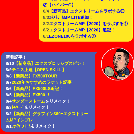
③【ハイパーG】
8/4
【新商品】エクストリームをラボする②
8/3
ｴｸｽﾄﾘｰﾑMP LITE追加！
8/2
エクストリームMP【2020】をラボする①
8/2
エクストリームMP【2020】追記！
8/1
EZONE100をラボする①
新着記事！
8/10
【新商品】エクスプロッシブスピン！
8/9
テニス上達【OPEN SKILL】
8/8
【新商品】FX500TOUR
8/7
2020年おすすめのラケット記事
8/6
【新商品】FX500LS追記！
8/5
【新商品】FX500 ！
8/4
サンダーストーム
をリメイク！
8/3
ﾄﾙﾈｰﾄﾞ
をリメイク！
8/2
【新商品】グラフィン360+エクストリー
ムMPインプレ
8/1
ﾌｧｲﾔｰｽﾄｰﾑ
をリメイク！