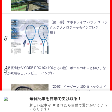
【第二弾】 エボドライブ バボラ スペッ
クとテクノロジーからインプレ予
想！
【徹底比較:V CORE PRO 97&100とその他】 ボールのキレと伸びしな
りが素晴らしい レビュー インプレ
【2020】イーゾーン 100 ヨネックス イ
ンプレ レビュー 【硬さが減ったEZONE
シリーズ】
毎日記事を自動で受け取る！
新しい記事がUPされたら自動で通知がいくよう
になります♪