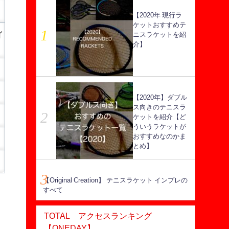
【2020年 現行ラ
ケットおすすめテ
イ
ニスラケットを紹
介】
【2020年】ダブル
ス向きのテニスラ
ケットを紹介【ど
ういうラケットが
おすすめなのかま
とめ】
【Original Creation】 テニスラケット インプレの
すべて
TOTAL アクセスランキング
【ONEDAY】