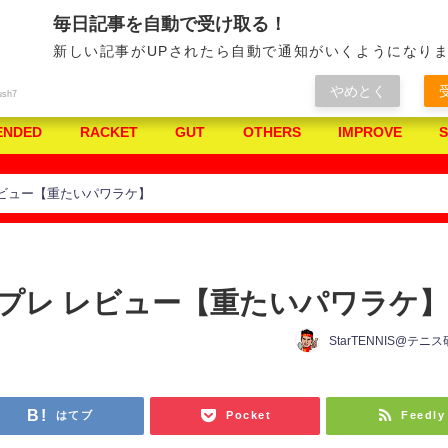
みんなで作るテニス研究所
毎日記事を自動で受け取る！
新しい記事がUPされたら自動で通知がいくようになりま
やめとく
ush7
ENDED
RACKET
GUT
OTHERS
IMPROVE
プレ レビュー【重たいパワラケ】
EC インプレ レビュー【重たいパワラケ
StarTENNIS@テニ
はてブ
Pocket
Feedly