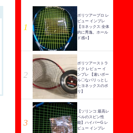
ポリツアープロ レ
ビュー インプレ
【ヨネックス:全体
的に秀逸。ホール
ド感○】
ポリツアーストラ
イク レビュー イ
ンプレ 【速いボー
ル〇なパリっとし
たヨネックスのポ
リ】
【ソリンコ:最高レ
ベルのスピン性
能】ハイパーG レ
ビュー インプレ