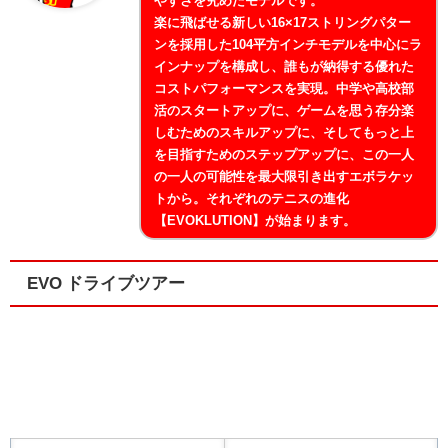
やすさを究めたモデルです。
楽に飛ばせる新しい16×17ストリングパター
ンを採用した104平方インチモデルを中心にラ
インナップを構成し、誰もが納得する優れた
コストパフォーマンスを実現。中学や高校部
活のスタートアップに、ゲームを思う存分楽
しむためのスキルアップに、そしてもっと上
を目指すためのステップアップに、この一人
の一人の可能性を最大限引き出すエボラケッ
トから。それぞれのテニスの進化
【EVOKLUTION】が始まります。
EVO ドライブツアー