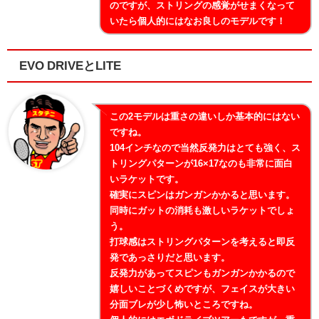
のですが、ストリングの感覚がせまくなって
いたら個人的にはなお良しのモデルです！
EVO DRIVEとLITE
この2モデルは重さの違いしか基本的にはない
ですね。
104インチなので当然反発力はとても強く、ス
トリングパターンが16×17なのも非常に面白
いラケットです。
確実にスピンはガンガンかかると思います。
同時にガットの消耗も激しいラケットでしょ
う。
打球感はストリングパターンを考えると即反
発であっさりだと思います。
反発力があってスピンもガンガンかかるので
嬉しいことづくめですが、フェイスが大きい
分面ブレが少し怖いところですね。