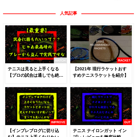
人気記事
MATCH
RACKET
テニスは見ると上手くなる
【2021年 現行ラケットおす
【プロの試合は通しでも絶対
すめテニスラケットを紹介】
に見るべき】
IMPROVE
GUT
【インプレブログに切り込
テニス ナイロンガット イン