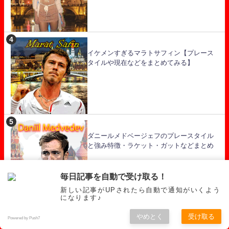
イケメンすぎるマラトサフィン【プレース
タイルや現在などをまとめてみる】
ダニールメドベージェフのプレースタイル
と強み特徴・ラケット・ガットなどまとめ
毎日記事を自動で受け取る！
新しい記事がUPされたら自動で通知がいくよう
になります♪
やめとく
受け取る
【クレバーな技巧派テニス】セバスチャン
Powered by Push7
コーダ プレースタイル考察