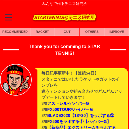
みんなで作るテニス研究所
RECOMMENDED
RACKET
GUT
OTHERS
IMPROVE
Thank you for comming to STAR
TENNIS!
毎日記事更新中！【連続54日】
スタテニではUPしたラケットやガットのイ
ンプレを
違うテンションや組み合わせでどんどんアッ
プデートしていきます！
8/9
アストレル×ハイパーG
8/8
FX500TOUR×ハイパーＧ
8/7
BLADE2020【18×20】をラボする③
8/6
F
X500をラボする①【ハイパーG】
8/5
【新商品】エクストリームをラボする