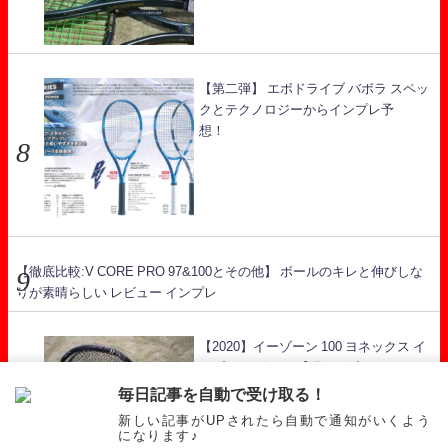
【第二弾】 エボドライブ バボラ スペッ
クとテクノロジーからインプレ予
想！
【徹底比較:V CORE PRO 97&100とその他】 ボールのキレと伸びしな
りが素晴らしい レビュー インプレ
【2020】イーゾーン 100 ヨネックス イ
ンプレ レビュー 【硬さが減ったEZONE
シリーズ】
毎日記事を自動で受け取る！
新しい記事がUPされたら自動で通知がいくよう
になります♪