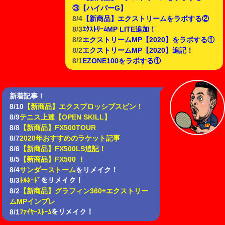
③【ハイパーG】
8/4
【新商品】エクストリームをラボする②
8/3
ｴｸｽﾄﾘｰﾑMP LITE追加！
8/2
エクストリームMP【2020】をラボする①
8/2
エクストリームMP【2020】追記！
8/1
EZONE100をラボする①
新着記事！
8/10
【新商品】エクスプロッシブスピン！
8/9
テニス上達【OPEN SKILL】
8/8
【新商品】FX500TOUR
8/7
2020年おすすめのラケット記事
8/6
【新商品】FX500LS追記！
8/5
【新商品】FX500 ！
8/4
サンダーストーム
をリメイク！
8/3
ﾄﾙﾈｰﾄﾞ
をリメイク！
8/2
【新商品】グラフィン360+エクストリー
ムMPインプレ
8/1
ﾌｧｲﾔｰｽﾄｰﾑ
をリメイク！