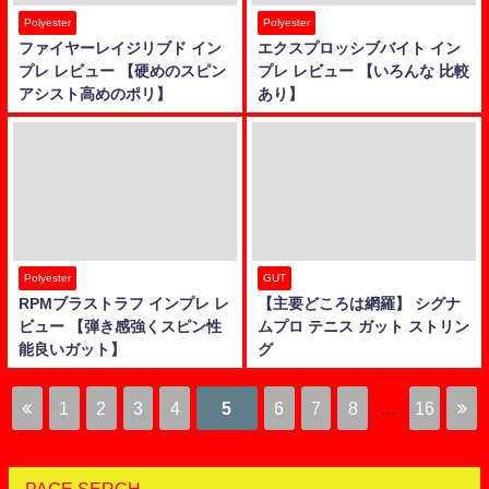
Polyester
Polyester
ファイヤーレイジリブド イン
エクスプロッシブバイト イン
プレ レビュー 【硬めのスピン
プレ レビュー 【いろんな 比較
アシスト高めのポリ】
あり】
Polyester
GUT
RPMブラストラフ インプレ レ
【主要どころは網羅】 シグナ
ビュー 【弾き感強くスピン性
ムプロ テニス ガット ストリン
能良いガット】
グ
1
2
3
4
5
6
7
8
…
16
PAGE SERCH