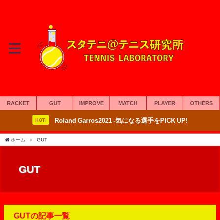
RACKET
GUT
IMPROVE
MATCH
PLAYER
OTHERS
Roland Garros2021 -気になる選手をPICK UP!
HOT!
ホーム
GUT
GUT
GUTの記事一覧