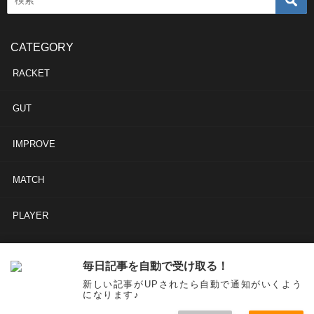
CATEGORY
RACKET
GUT
IMPROVE
MATCH
PLAYER
OTHERS
毎日記事を自動で受け取る！
新しい記事がUPされたら自動で通知がいくよう
RACKET
GUT
IMPROVE
MATCH
PLAYER
OTHERS
になります♪
スタテニ【Star Tennis】 All Rights Reserved.