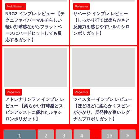
Multifilament
Polyester
NRG2 インプレ レビュー 【テ
サベージ インプレ レビュー
クニファイバーマルチらしい
【しっかり打てば柔らかさと
軽い打球感ながらフラットベ
反発力を感じやすいルキシロ
ースにハードヒットしても反
ンポリガット】
応するガット】
Polyester
Polyester
アドレナリンラフ インプレ レ
ツイスター インプレ レビュー
ビュー 【柔らかい打球感とス
【ほどほどに柔らかくスピン
ピンアシストに優れたルキシ
がかかり、反発性が良いシグ
ロンポリガット】
ナムプロポリガット】
1
2
3
4
…
16