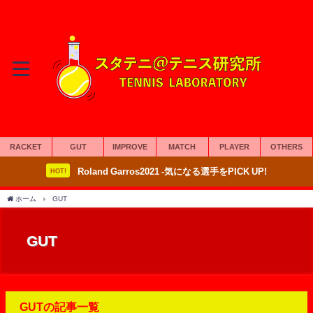
RACKET
GUT
IMPROVE
MATCH
PLAYER
OTHERS
Roland Garros2021 -気になる選手をPICK UP!
HOT!
ホーム
GUT
GUT
GUTの記事一覧