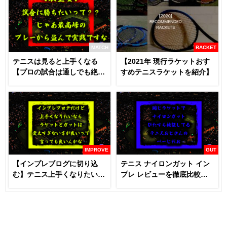
MATCH
RACKET
テニスは見ると上手くなる
【2021年 現行ラケットおす
【プロの試合は通しでも絶対
すめテニスラケットを紹介】
に見るべき】
IMPROVE
GUT
【インプレブログに切り込
テニス ナイロンガット イン
む】テニス上手くなりたいな
プレ レビューを徹底比較
らラケットとガットは変える
【あなたにおすすめはどれ
な！？
だ！！】