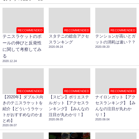
RECOMMENDED
RECOMMENDED
RECOMMENDED
テニスラケットのボ
スタテニの総合アクセ
テンションが高いとガ
スランキング
ットの消耗は速い？？
ールの伸びと反発性
2020.09.24
2020.09.20
に関して考察してみ
る
2020.12.24
RECOMMENDED
RECOMMENDED
RECOMMENDED
【2020年】ダブルス向
【スピン】ポリエステ
ナイロンガット【アク
きのテニスラケットを
ルガット【アクセスラ
セスランキング】【み
紹介【どういうラケッ
ンキング】【みんなの
んなの注目が丸わか
トがおすすめなのかま
注目が丸わかり！】
り！】
2020.09.05
2020.09.04
とめ】
2020.09.07