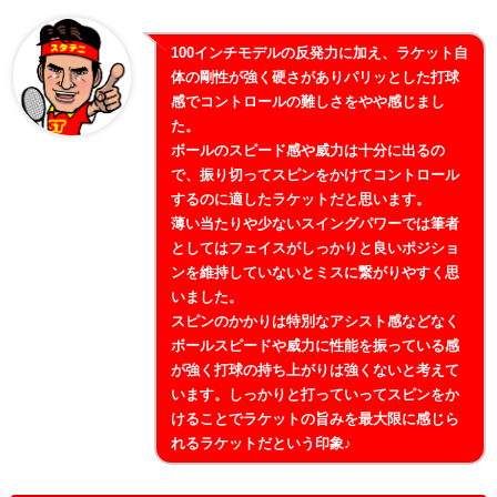
100インチモデルの反発力に加え、ラケット自
体の剛性が強く硬さがありパリッとした打球
感でコントロールの難しさをやや感じまし
た。
ボールのスピード感や威力は十分に出るの
で、振り切ってスピンをかけてコントロール
するのに適したラケットだと思います。
薄い当たりや少ないスイングパワーでは筆者
としてはフェイスがしっかりと良いポジショ
ンを維持していないとミスに繋がりやすく思
いました。
スピンのかかりは特別なアシスト感などなく
ボールスピードや威力に性能を振っている感
が強く打球の持ち上がりは強くないと考えて
います。しっかりと打っていってスピンをか
けることでラケットの旨みを最大限に感じら
れるラケットだという印象♪