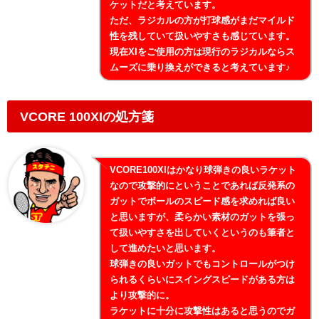
ケットだと考えています。
ただ、ラジカルの方が打球感がまだマイルド
性を残していて扱いやすさも感じています。
現在XIをご使用の方は現行のラジカルならス
ムーズに乗り換えができると考えています♪
VCORE 100XIの処方箋
VCORE100XIはかなり球弾きの良いラケット
なので攻撃的にということであれば反発系の
ガットでボールのスピード感を求めれば良い
と思いますが、柔らかい素材のガットを張っ
て扱いやすさを出していくというのも筆者と
して進めたいと思います。
球弾きの良いガットでもコントロールがつけ
られるくらいにスイングスピードがある方は
より攻撃的に。
ラケットに十分に攻撃性はあると思うのでガ