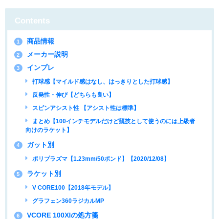
Contents
商品情報
1
メーカー説明
2
インプレ
3
打球感【マイルド感はなし、はっきりとした打球感】
反発性・伸び【どちらも良い】
スピンアシスト性 【アシスト性は標準】
まとめ【100インチモデルだけど競技として使うのには上級者
向けのラケット】
ガット別
4
ポリプラズマ【1.23mm/50ポンド】【2020/12/08】
ラケット別
5
V CORE100【2018年モデル】
グラフェン360ラジカルMP
VCORE 100XIの処方箋
6