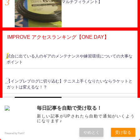
マルチフィラメント】
IMPROVE アクセスランキング【ONE DAY】
試合に出ている人のギアのメンテナンスや練習環境についての大事な
ポイント
【インプレブログに切り込む】テニス上手くなりたいならラケットと
ガットは変えるな！？
【重要】ユニットターンとは？？ 【テ
毎日記事を自動で受け取る！
ニスの上半身の準備はこれで完了しま
新しい記事がUPされたら自動で通知がいくよう
す。】
になります♪
やめとく
受け取る
Powered by Push7