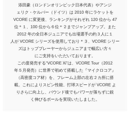
添田豪（ロンドンオリンピック日本代表）やアンジ
ェリク・ケルバー（ドイツ）は 2010 年にラケットを
VCORE に変更後、ランキングがそれぞれ 120 位から 47
位＊１、100 位から６位＊２までジャンプアップ。また
2012 年の全日本ジュニアでも出場選手の約３人に１
人が VCORE シリーズを使用しており＊３、VCORE シリー
ズはトッププレーヤーからジュニアまで幅広い方々
にご支持をいただいております。
この度発売する“VCORE Xi”は、VCORE Tour（2012
年５月発売）に世界で初めて搭載した『マイクロコア』
（高密度コア材）を、フレーム上部の左右２カ所に搭
載。これによりスピン性能、打球スピードが VCORE よ
りさらに向上し、バウンド後でもパワーが落ちずに鋭
く伸びるボールを実現いたしました。