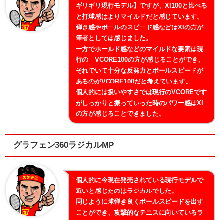
ギリギリ現行モデル】ですが、XI100と比べる
と打球感はよりマイルドだと感じています。
弾き感やボールのスピード感などはXIの方が
筆者としては感じました。
一方でホールド感などのマイルドな要素は現
行の VCORE100の方が感じることができ、
それでいて十分な反発力とボールスピードが
あるのがVCORE100だと考えています。
個人的には扱いやすさでは現行のVCOREです
がしっかりと振っていった時のパワー感はXI
の方が感じることできました。
グラフェン360ラジカルMP
個人的に今現在発売されている現行モデルで
近いと感じたのはラジカルでした。
同じように球弾き良くボールスピードを出す
ことができ、攻撃的なテニスに向いているラ