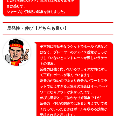
した打球感のガット】環境ではあまり柔らか
さは感じず、
シャープな打球感の印象を持ちました。
反発性・伸び【どちらも良い】
基本的に即反発なラケットでホールド感など
はなく、プレーヤーのフェイス感覚がしっか
りしていないとコントロールが難しいラケッ
トの印象。
反発力は強く向いているフェイス方向に対し
て正直にボールが飛んでいきます。
反発力が強いのであまり自分のパワーをフラ
ットで伝えすぎると筆者の場合はオーバーパ
ワーになりアウトが多かったです。
伸びも筆者としてはかなり好印象ですが
反発力 伸びの関係ではあると考えていて強
く打っていったときはボールを収める技術が
要求されると思います。