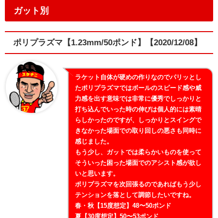
ガット別
ポリプラズマ【1.23mm/50ポンド】【2020/12/08】
ラケット自体が硬めの作りなのでパリッとし
たポリプラズマではボールのスピード感や威
力感を出す意味では非常に優秀でしっかりと
打ち込んでいった時の伸びは個人的には素晴
らしかったのですが、しっかりとスイングで
きなかった場面での取り回しの悪さも同時に
感じました。
もう少し、ガットでは柔らかいものを使って
そういった困った場面でのアシスト感が欲し
いと思います。
ポリプラズマを次回張るのであればもう少し
テンションを落として調節したいですね。
春・秋【15度想定】48〜50ポンド
夏【30度想定】50〜53ポンド