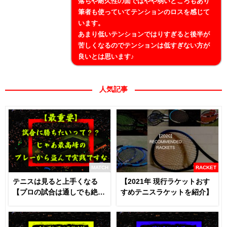
落ちや耐久性の面ではやや弱いところもあり
筆者も使っていてテンションのロスを感じて
います。
あまり低いテンションではりすぎると後半が
苦しくなるのでテンションは低すぎない方が
良いとは思います♪
人気記事
MATCH
RACKET
テニスは見ると上手くなる
【2021年 現行ラケットおす
【プロの試合は通しでも絶対
すめテニスラケットを紹介】
に見るべき】