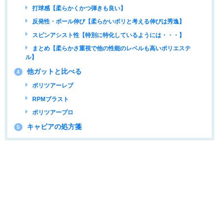
打球感【柔らかくかつ弾きも良い】
反発性・ボール伸び【柔らかいポリと考える伸びは秀逸】
スピンアシスト性【特別に特化しているようには・・・】
まとめ【柔らかさ重視で他の性能のレベルも高いポリエステ
ル】
他ガットと比べる
4
ポリツアーレブ
RPMブラスト
ポリツアープロ
キャビアの処方箋
5