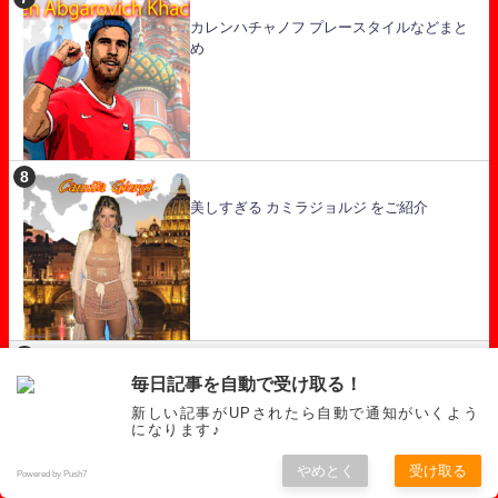
カレンハチャノフ プレースタイルなどまと
め
美しすぎる カミラジョルジ をご紹介
毎日記事を自動で受け取る！
【今時珍しい技巧派テニス】バルボラ・ク
レイチコバ プレースタイルやラケット・ガ
新しい記事がUPされたら自動で通知がいくよう
ットなどをまとめる
になります♪
やめとく
受け取る
Powered by Push7