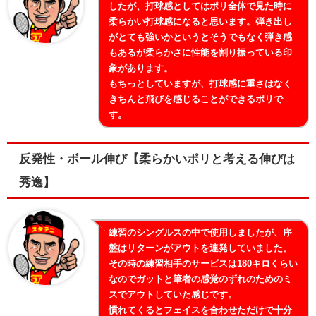
したが、打球感としてはポリ全体で見た時に
柔らかい打球感になると思います。弾き出し
がとても強いかというとそうでもなく弾き感
もあるが柔らかさに性能を割り振っている印
象があります。
もちっとしていますが、打球感に重さはなく
きちんと飛びを感じることができるポリで
す。
反発性・ボール伸び【柔らかいポリと考える伸びは
秀逸】
練習のシングルスの中で使用しましたが、序
盤はリターンがアウトを連発していました。
その時の練習相手のサービスは180キロくらい
なのでガットと筆者の感覚のずれのためのミ
スでアウトしていた感じです。
慣れてくるとフェイスを合わせただけで十分