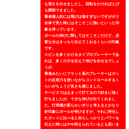
な深さを出せましたし、回転をかければとび
も調節できました。
筆者個人的には飛びは強すぎないですがポリ
全体で見た時にはそこそこに強いといった印
象を持っています。
ボールの伸びに関してはそこそこだけど、必
要な分はきっちり伝えてくれるくらいの印象
です。
スピンを多くかけるタイプのプレーヤーであ
れば、多くの力を伝えて伸びを出せるでしょ
うが、
筆者みたいにフラット系のプレーヤーはガッ
トの反発力を使いながらコントロールするく
らいがちょうど良さを感じました。
サービスでは止まって打てるので好きに強く
打ちましたが、十分な伸びが出てくれまし
た。打球感が柔らかいポリと考えるとかなり
好印象にボールが伸びますが、それに特化し
たガットに比べると自らしっかりとパワーを
伝えた時にはやや抑えられているとも思いま