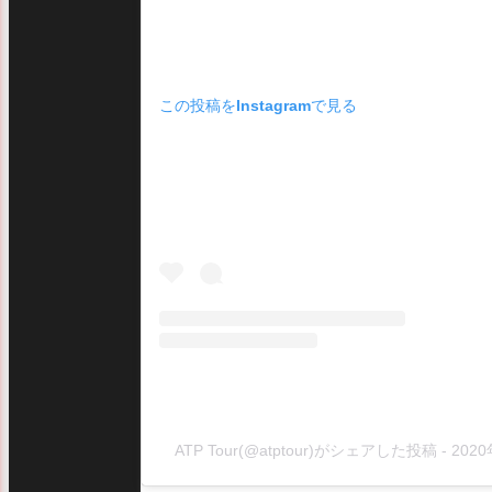
この投稿をInstagramで見る
ATP Tour(@atptour)がシェアした投稿
-
202