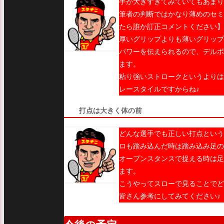
手が大きすぎてみていてもあまり
筆者の判断ではかなり薄めのセミ
たら誰か訂正コメントください】
厚いグリップよりも薄いグリップ
パワーを伝えられるので、デルボ
ます。
粘り強いストロークというよりは
レースタイルですからね♪
打点は大きく体の前
どんな選手でも正しい打点という
ロも踏み込んだ時は踏み込み足の
オープンスタンスで捉える時は足
ます。
こうやってスローで見ることでど
皆さん参考にしてみてください♪