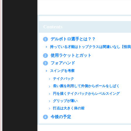
Contents
デルボトロ選手とは？？
1
持っている才能はトップクラスは間違いなし【怪我
使用ラケットとガット
2
フォアハンド
3
スイングを考察
テイクバック
長い腕を利用して外側からボールをしばく
円を描くテイクバックからレベルスイング
グリップが薄い
打点は大きく体の前
今後の予定
4