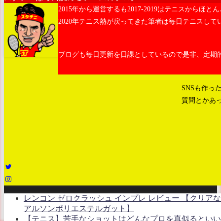
2015年から運営するも2017-2019はテニスからほ
2020年テニス熱が戻ってきた筆者は毎日テニスして
ブログも毎日更新を日課としているので是非、定期
SNSも作っ
質問とかあ
レンコン ゼロクラッシュ インプレ レビュー 【クリ
アルソンポリエステルガット】
【テニス】苦手なショットはどんなプロを真似るといい