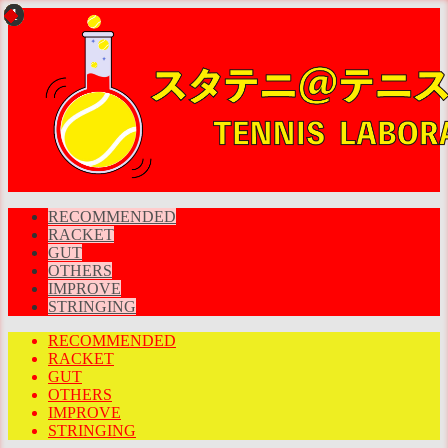
RECOMMENDED
RACKET
GUT
OTHERS
IMPROVE
STRINGING
RECOMMENDED
RACKET
GUT
OTHERS
IMPROVE
STRINGING