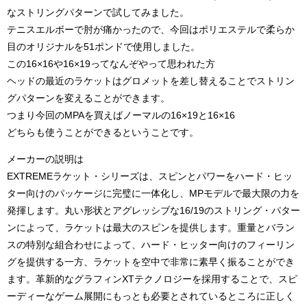
なストリングパターンで試してみました。
テニスエルボーで肘が痛かったので、今回はポリエステルで柔らか
目のオリジナルを51ポンドで使用しました。
この16×16や16×19ってなんぞやって思われた方
ヘッドの最近のラケットはグロメットを差し替えることでストリン
グパターンを変えることができます。
つまり今回のMPAを買えばノーマルの16×19と16×16
どちらも使うことができるということです。
メーカーの説明は
EXTREMEラケット・シリーズは、スピンとパワーをハード・ヒッ
ター向けのパッケージに完璧に一体化し、MPモデルで最大限の力を
発揮します。丸い形状とアグレッシブな16/19のストリング・パター
ンによって、ラケットは最大のスピンを提供します。重量とバラン
スの特別な組合わせによって、ハード・ヒッター向けのフィーリン
グを提供する一方、ラケットを空中で非常に素早く振ることができ
ます。革新的なグラフィンXTテクノロジーを採用することで、スピ
ーディーなゲーム展開にもっとも必要とされているところに正しく