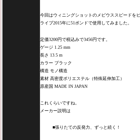
今回はウィニングショットのメビウススピードを
ライブ2015年に51ポンドで使用してみました。
定価3200円で税込みで3456円です。
ゲージ 1.25 mm
長さ 13.5 m
カラー ブラック
構造 モノ構造
素材 高密度ポリエステル（特殊延伸加工）
原産国 MADE IN JAPAN
これくらいですね。
メーカー説明は
■張りたての反発力、ずっと続く！