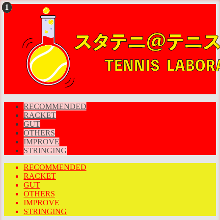
RECOMMENDED
RACKET
GUT
OTHERS
IMPROVE
STRINGING
RECOMMENDED
RACKET
GUT
OTHERS
IMPROVE
STRINGING