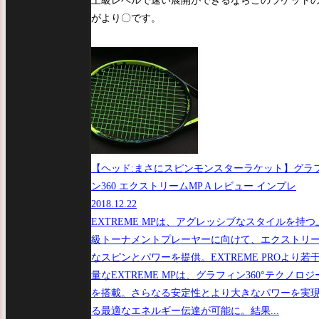
上級レベルで速い展開ができるならこのラケット
がより〇です。
【ヘッド:まさにスピンモンスターラケット】グラ
ン360 エクストリームMP A レビュー インプレ
2018.12.22
EXTREME MPは、アグレッシブなスタイルを持つ
級トーナメントプレーヤーに向けて、エクストリ
なスピンとパワーを提供。EXTREME PROより若
量なEXTREME MPは、グラフィン360°テクノロジ
を搭載。さらなる安定性とより大きなパワーを実
る最適なエネルギー伝達が可能に。結果...