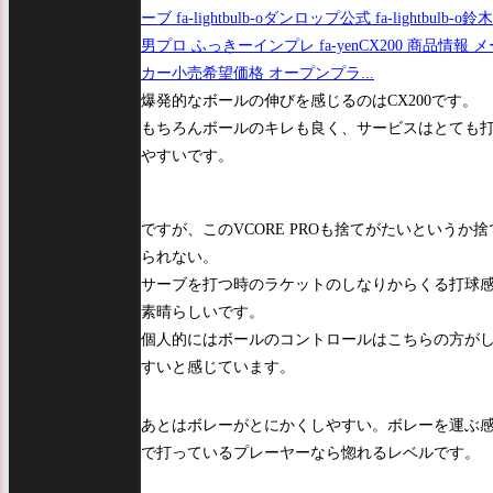
ーブ fa-lightbulb-oダンロップ公式 fa-lightbulb-o鈴
男プロ ふっきーインプレ fa-yenCX200 商品情報 メ
カー小売希望価格 オープンプラ...
爆発的なボールの伸びを感じるのはCX200です。
もちろんボールのキレも良く、サービスはとても
やすいです。
ですが、このVCORE PROも捨てがたいというか捨
られない。
サーブを打つ時のラケットのしなりからくる打球
素晴らしいです。
個人的にはボールのコントロールはこちらの方が
すいと感じています。
あとはボレーがとにかくしやすい。ボレーを運ぶ
で打っているプレーヤーなら惚れるレベルです。