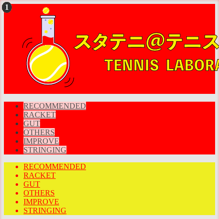
RECOMMENDED
RACKET
GUT
OTHERS
IMPROVE
STRINGING
RECOMMENDED
RACKET
GUT
OTHERS
IMPROVE
STRINGING