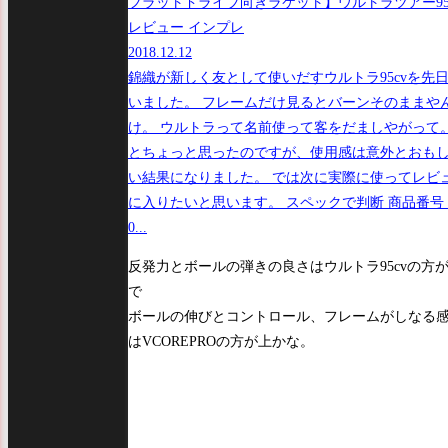
フラットドライブ向きラケット】ウルトラツアー95 
レビュー インプレ
2018.12.12
錦織が新しく友として使いだすウルトラ95cvを先
いました。 フレームだけ見るとバーンそのままや
け。 ウルトラって名前使って客をだましやがって
とちょっと思ったのですが、使用感は意外とおも
い結果になりました。 では次に実際に使ってレビ
に入りたいと思います。 スペックで判断 商品番
0...
反発力とボールの弾きの良さはウルトラ95cvの方
で
ボールの伸びとコントロール、フレームがしなる
はVCOREPROの方が上かな。