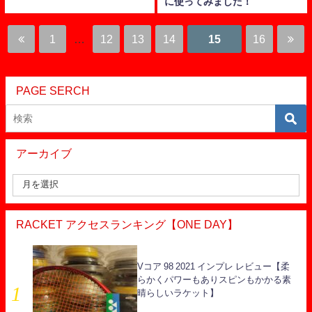
に使ってみました！
1
…
12
13
14
15
16
PAGE SERCH
アーカイブ
RACKET アクセスランキング【ONE DAY】
Vコア 98 2021 インプレ レビュー【柔
らかくパワーもありスピンもかかる素
晴らしいラケット】