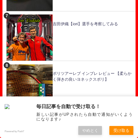
吉田伊織【iori】選手を考察してみる
ポリツアーレブ インプレ レビュー 【柔らか
く弾きの良いヨネックスポリ】
毎日記事を自動で受け取る！
新しい記事がUPされたら自動で通知がいくよう
になります♪
【ウルトラツアーチーム 万人受けボレーラケット】 インプレ レビュ
ー
やめとく
受け取る
Powered by Push7