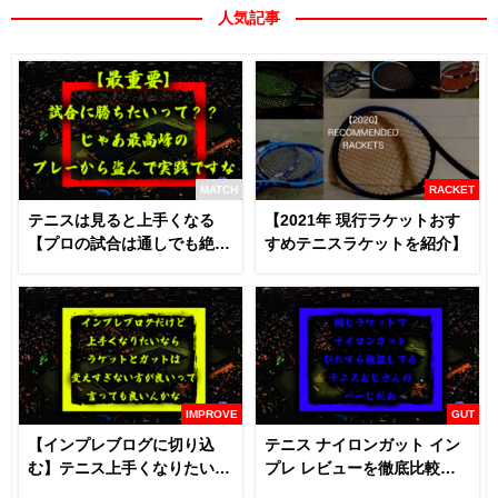
人気記事
MATCH
RACKET
テニスは見ると上手くなる
【2021年 現行ラケットおす
【プロの試合は通しでも絶対
すめテニスラケットを紹介】
に見るべき】
IMPROVE
GUT
【インプレブログに切り込
テニス ナイロンガット イン
む】テニス上手くなりたいな
プレ レビューを徹底比較
らラケットとガットは変える
【あなたにおすすめはどれ