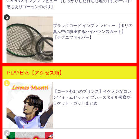
G SPIN 3 インプレ レビュー 【しっかりした打ち心地の中にホールド
感もありゴーセンのポリ】
ブラックコード インプレ レビュー 【ポリの
真ん中に鎮座するハイバランスガット】
【テクニファイバー】
PLAYERs【アクセス順】
【コート外1mのプリンス】イケメンなロレ
ンツォ・ムゼッティ プレースタイル考察や
ラケット・ガットまとめ