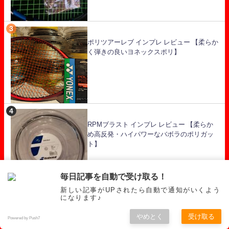
ポリツアーレブ インプレ レビュー 【柔らか
く弾きの良いヨネックスポリ】
RPMブラスト インプレ レビュー 【柔らか
め高反発・ハイパワーなバボラのポリガッ
ト】
毎日記事を自動で受け取る！
新しい記事がUPされたら自動で通知がいくよう
になります♪
エアロンスーパー850 インプレ レビュー
やめとく
受け取る
【ややしっかりしているヨネックスマルチ
Powered by Push7
フィラメント】