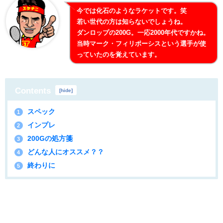
今では化石のようなラケットです。笑
若い世代の方は知らないでしょうね。
ダンロップの200G。一応2000年代ですかね。
当時マーク・フィリポーシスという選手が使
っていたのを覚えています。
Contents
[
hide
]
スペック
1
インプレ
2
200Gの処方箋
3
どんな人にオススメ？？
4
終わりに
5