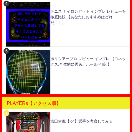
テニス ナイロンガット インプレ レビューを
徹底比較 【あなたにおすすめはどれ
だ！！】
ポリツアープロ レビュー インプレ 【ヨネッ
クス:全体的に秀逸。ホールド感○】
PLAYERs【アクセス順】
吉田伊織【iori】選手を考察してみる