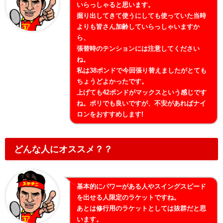
いらっしゃると思います。
掘り出してきて使うにしても使っていた当時
よりも皆さん加齢していらっしゃいますか
ら、
張替時のテンションには注意してください
ね。
私は38ポンドで今回張り替えましたがとても
ちょうどよかったです。
上げても42ポンドがマックスという感じです
ね。ポリでも良いですが、不安があればナイ
ロンをおすすめします!
どんな人にオススメ？？
基本的にパワーがある人やスイングスピード
を出せる人限定のラケットですね。
あとは修行用のラケットとしては抜群だと思
います。