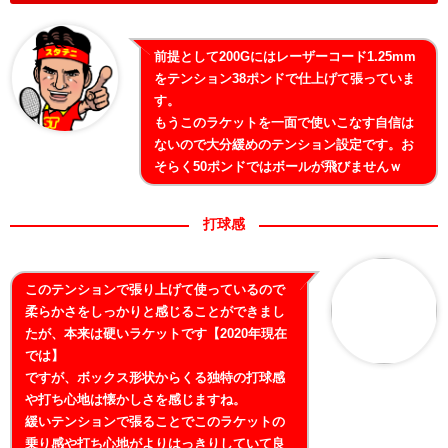
前提として200Gにはレーザーコード1.25mm
をテンション38ポンドで仕上げて張っていま
す。
もうこのラケットを一面で使いこなす自信は
ないので大分緩めのテンション設定です。お
そらく50ポンドではボールが飛びませんｗ
打球感
このテンションで張り上げて使っているので
柔らかさをしっかりと感じることができまし
たが、本来は硬いラケットです【2020年現在
では】
ですが、ボックス形状からくる独特の打球感
や打ち心地は懐かしさを感じますね。
緩いテンションで張ることでこのラケットの
乗り感や打ち心地がよりはっきりしていて良