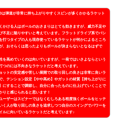
00は弾道が非常に持ち上がりやすくスピンが多くかかるラケット
くかける人はボールのおさまりはとても効きますが、威力不足や
び不足に陥りやすいと考えています。フラットドライブ系でバシ
を打つタイプの人も現存使っているラケットが何かによるところ
が、おそらくは思ったよりもボールが決まらないとなるはずで
性を高めていくのは向いていますが、一発ではいさよならという
打つのには不向きなラケットだと考えています。
ョットの安定感や苦しい展開での取り回しの良さは非常に良いラ
で、テンション設定【やや高め】やガットの材質【持ち上がりに
】にすることで調節し、自分に合ったものに仕上げていくことで
かりと感じられると思います！
ユーザーはスピナーではなくむしろある程度強くボールをヒッテ
いく人が取り回しの良さを追求しつつ自分のスイングでパワーを
イルに向いているラケットだと考えています♪