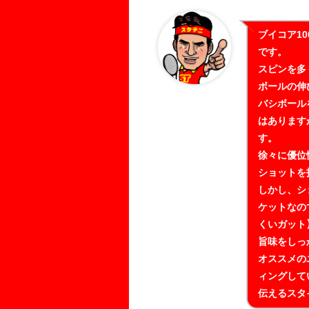
ブイコア1
です。
スピンを多
ボールの伸
バシボール
はあります
す。
徐々に優位
ショットを
しかし、シ
ケットなの
くいガット
旨味をしっ
オススメの
ィングして
伝えるスタ