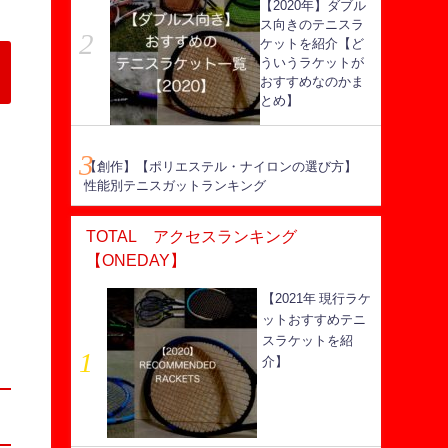
【2020年】ダブル
ス向きのテニスラ
ケットを紹介【ど
ういうラケットが
おすすめなのかま
とめ】
【創作】【ポリエステル・ナイロンの選び方】
性能別テニスガットランキング
TOTAL アクセスランキング
【ONEDAY】
【2021年 現行ラケ
ットおすすめテニ
スラケットを紹
介】