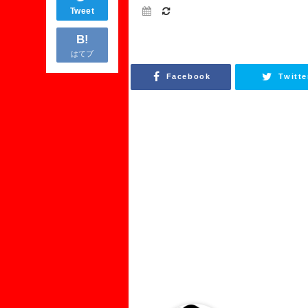
Tweet
B!
はてブ
Facebook
Twitte