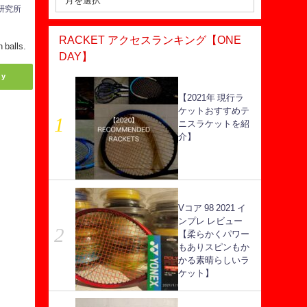
ス研究所
RACKET アクセスランキング【ONE
h balls.
DAY】
ly
【2021年 現行ラ
ケットおすすめテ
ニスラケットを紹
介】
Vコア 98 2021 イ
ンプレ レビュー
【柔らかくパワー
もありスピンもか
かる素晴らしいラ
ケット】