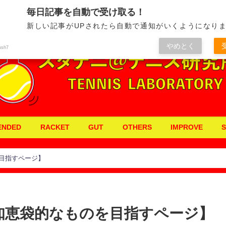
毎日記事が更新されるテニス専門メディア！
毎日記事を自動で受け取る！
新しい記事がUPされたら自動で通知がいくようになりま
やめとく
ush7
ENDED
RACKET
GUT
OTHERS
IMPROVE
目指すページ】
知恵袋的なものを目指すページ】