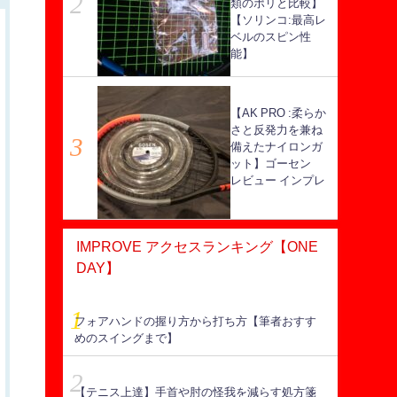
類のポリと比較】
【ソリンコ:最高レ
ベルのスピン性
能】
【AK PRO :柔らか
さと反発力を兼ね
備えたナイロンガ
ット】ゴーセン
レビュー インプレ
IMPROVE アクセスランキング【ONE
DAY】
フォアハンドの握り方から打ち方【筆者おすす
めのスイングまで】
【テニス上達】手首や肘の怪我を減らす処方箋