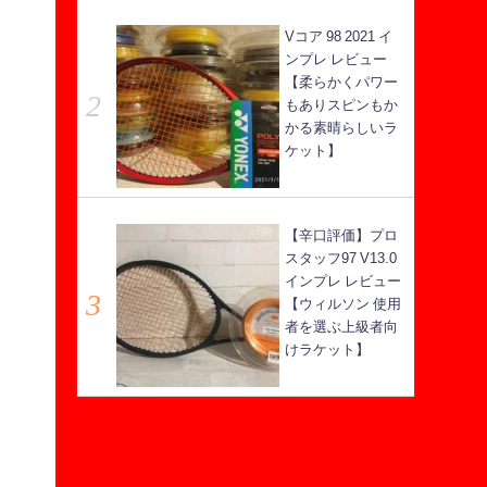
Vコア 98 2021 イ
ンプレ レビュー
【柔らかくパワー
もありスピンもか
かる素晴らしいラ
ケット】
【辛口評価】プロ
スタッフ97 V13.0
インプレ レビュー
【ウィルソン 使用
者を選ぶ上級者向
けラケット】