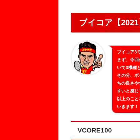
ブイコア【2021
ブイコア3
まず、今回
いて3機種
その分、ボ
ちの良さや
すいと感じ
以上のこと
いきます！
VCORE100