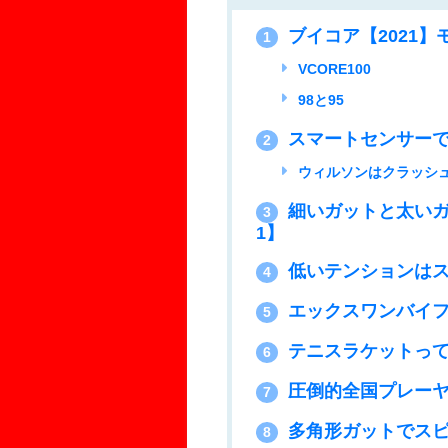
ブイコア【2021】モ
1
VCORE100
98と95
スマートセンサーで速
2
ウィルソンはクラッシュで
細いガットと太いガッ
3
1】
低いテンションはスピン
4
エックスワンバイフェ
5
テニスラケットって金
6
圧倒的全国プレーヤー
7
多角形ガットでスピ
8