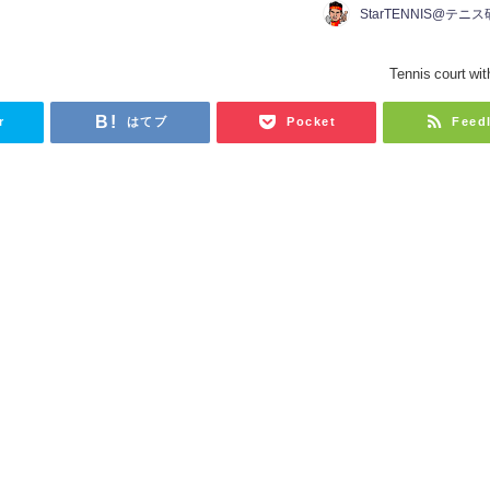
StarTENNIS@テニ
Tennis court wit
r
はてブ
Pocket
Feed