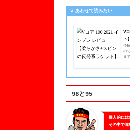
あわせて読みたい
Vコ
ト
今回
ので
ます♪ 商品詳
V 
98と95
個人的には
その中で違