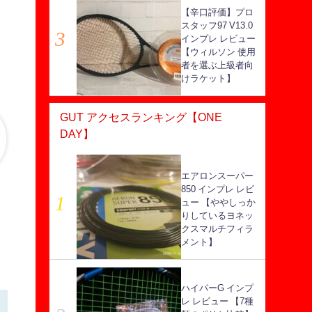
【辛口評価】プロ
スタッフ97 V13.0
インプレ レビュー
【ウィルソン 使用
者を選ぶ上級者向
けラケット】
GUT アクセスランキング【ONE
DAY】
エアロンスーパー
850 インプレ レビ
ュー 【ややしっか
りしているヨネッ
クスマルチフィラ
メント】
ハイパーG インプ
レ レビュー 【7種