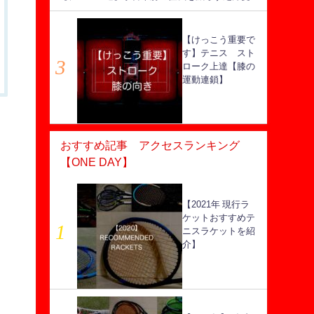
【けっこう重要で
す】テニス スト
ローク上達【膝の
運動連鎖】
おすすめ記事 アクセスランキング
【ONE DAY】
【2021年 現行ラ
ケットおすすめテ
ニスラケットを紹
介】