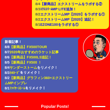
8/4
【新商品】エクストリームをラボする②
8/3
ｴｸｽﾄﾘｰﾑMP LITE追加！
8/2
エクストリームMP【2020】をラボする①
8/2
エクストリームMP【2020】追記！
8/1
EZONE100をラボする①
新着記事！
8/8
【新商品】FX500TOUR
8/7
2020年おすすめのラケット記事
8/6
【新商品】FX500LS追記！
8/5
【新商品】FX500 ！
8/4
サンダーストーム
をリメイク！
8/3
ﾄﾙﾈｰﾄﾞ
をリメイク！
8/2
【新商品】グラフィン360+エクストリー
ムMPインプレ
8/1
ﾌｧｲﾔｰｽﾄｰﾑ
をリメイク！
Popular Posts!