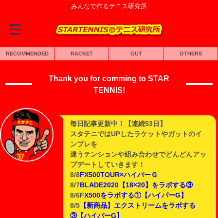
みんなで作るテニス研究所
RECOMMENDED
RACKET
GUT
OTHERS
Thank you for comming to STAR
TENNIS!
毎日記事更新中！【連続53日】
スタテニではUPしたラケットやガットのイ
ンプレを
違うテンションや組み合わせでどんどんアッ
プデートしていきます！
8/8
FX500TOUR×ハイパーＧ
8/7
BLADE2020【18×20】をラボする③
8/6
F
X500をラボする①【ハイパーG】
8/5
【新商品】エクストリームをラボする
③【ハイパーG】